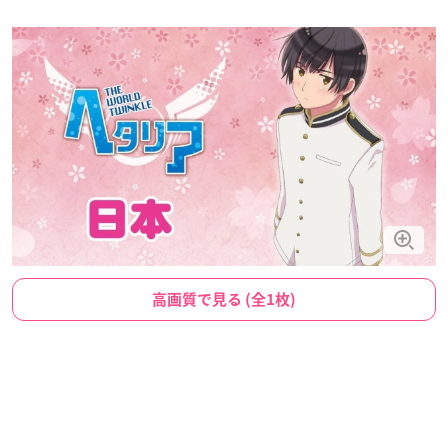
高画質で見る (全1枚)