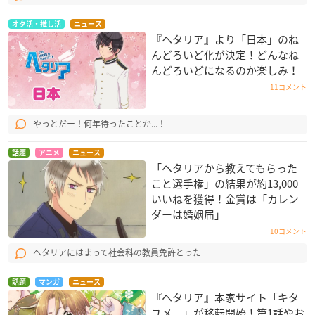
オタ活・推し活
ニュース
『ヘタリア』より「日本」のね
んどろいど化が決定！どんなね
んどろいどになるのか楽しみ！
11コメント
やっとだー！何年待ったことか...！
話題
アニメ
ニュース
「ヘタリアから教えてもらった
こと選手権」の結果が約13,000
いいねを獲得！金賞は「カレン
ダーは婚姻届」
10コメント
ヘタリアにはまって社会科の教員免許とった
話題
マンガ
ニュース
『ヘタリア』本家サイト「キタ
ユメ。」が移転開始！第1話やお