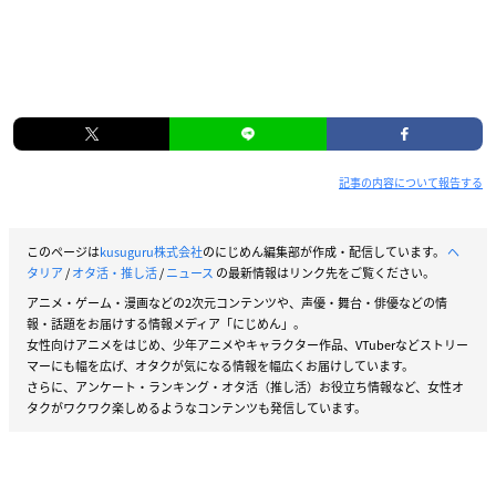
記事の内容について報告する
このページは
kusuguru株式会社
のにじめん編集部が作成・配信しています。
ヘ
タリア
/
オタ活・推し活
/
ニュース
の最新情報はリンク先をご覧ください。
アニメ・ゲーム・漫画などの2次元コンテンツや、声優・舞台・俳優などの情
報・話題をお届けする情報メディア「にじめん」。
女性向けアニメをはじめ、少年アニメやキャラクター作品、VTuberなどストリー
マーにも幅を広げ、オタクが気になる情報を幅広くお届けしています。
さらに、アンケート・ランキング・オタ活（推し活）お役立ち情報など、女性オ
タクがワクワク楽しめるようなコンテンツも発信しています。