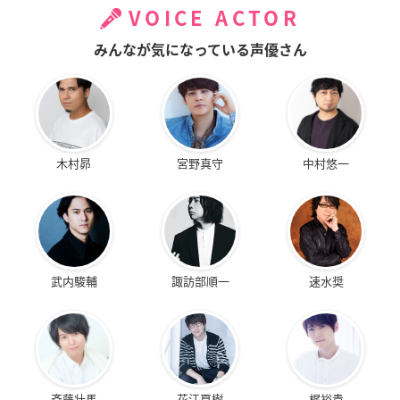
VOICE ACTOR
みんなが気になっている声優さん
木村昴
宮野真守
中村悠一
武内駿輔
諏訪部順一
速水奨
斉藤壮馬
花江夏樹
梶裕貴