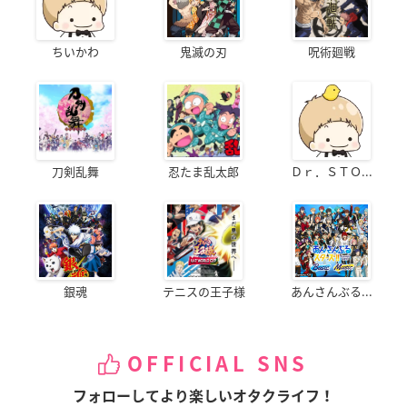
ちいかわ
鬼滅の刃
呪術廻戦
刀剣乱舞
忍たま乱太郎
Ｄｒ．ＳＴＯ...
銀魂
テニスの王子様
あんさんぶる...
OFFICIAL SNS
フォローしてより楽しいオタクライフ！