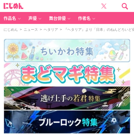
に
じ
め
ん
作品名
声優
舞台俳優
作者名
にじめん
>
ニュース
>
ヘタリア
> 『ヘタリア』より「日本」のねんどろいど