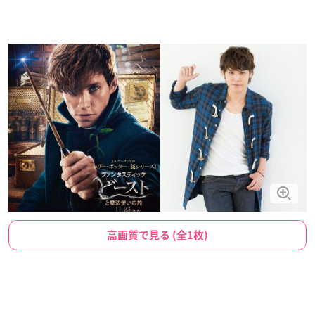
高画質で見る (全1枚)