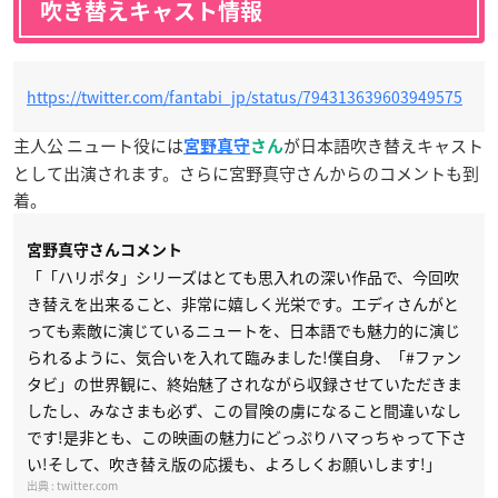
吹き替えキャスト情報
https://twitter.com/fantabi_jp/status/794313639603949575
主人公 ニュート役には
が日本語吹き替えキャスト
宮野真守
さん
として出演されます。さらに宮野真守さんからのコメントも到
着。
宮野真守さんコメント
「「ハリポタ」シリーズはとても思入れの深い作品で、今回吹
き替えを出来ること、非常に嬉しく光栄です。エディさんがと
っても素敵に演じているニュートを、日本語でも魅力的に演じ
られるように、気合いを入れて臨みました!僕自身、「#ファン
タビ」の世界観に、終始魅了されながら収録させていただきま
したし、みなさまも必ず、この冒険の虜になること間違いなし
です!是非とも、この映画の魅力にどっぷりハマっちゃって下さ
い!そして、吹き替え版の応援も、よろしくお願いします!」
twitter.com