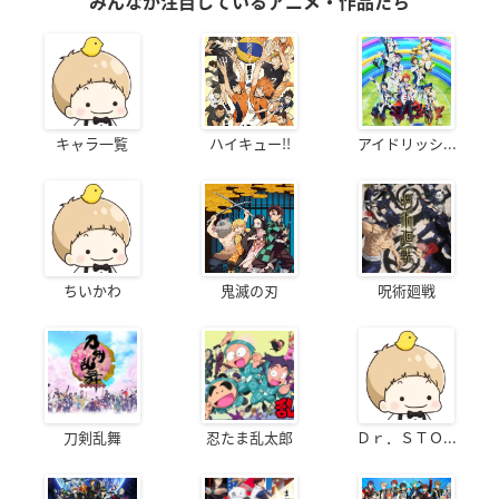
みんなが注目しているアニメ・作品たち
キャラ一覧
ハイキュー!!
アイドリッシ...
ちいかわ
鬼滅の刃
呪術廻戦
刀剣乱舞
忍たま乱太郎
Ｄｒ．ＳＴＯ...