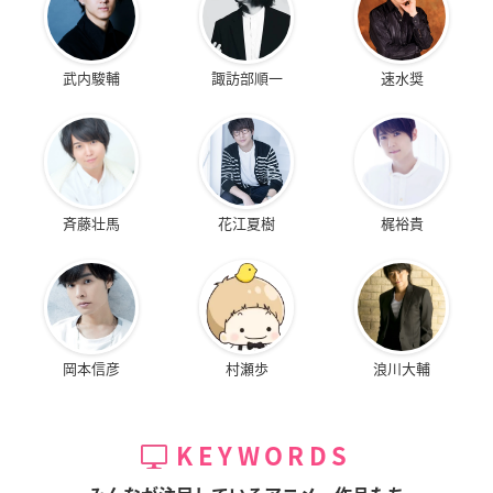
武内駿輔
諏訪部順一
速水奨
斉藤壮馬
花江夏樹
梶裕貴
岡本信彦
村瀬歩
浪川大輔
KEYWORDS