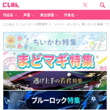
に
じ
め
ん
作品名
声優
舞台俳優
作者名
にじめん
>
ニュース
>
宮野真守
> 『ハリー・ポッター』新シリーズ 映画『