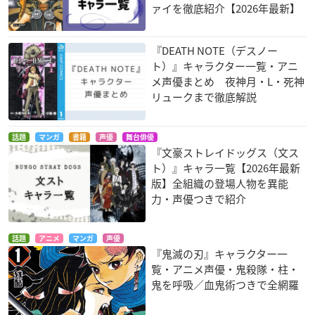
ァイを徹底紹介【2026年最新】
『DEATH NOTE（デスノー
ト）』キャラクター一覧・アニ
メ声優まとめ 夜神月・L・死神
リュークまで徹底解説
話題
マンガ
書籍
声優
舞台俳優
『文豪ストレイドッグス（文ス
ト）』キャラ一覧【2026年最新
版】全組織の登場人物を異能
力・声優つきで紹介
話題
アニメ
マンガ
声優
『鬼滅の刃』キャラクター一
覧・アニメ声優・鬼殺隊・柱・
鬼を呼吸／血鬼術つきで全網羅