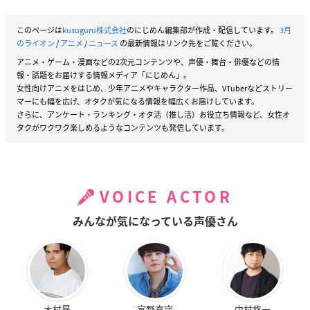
このページは
kusuguru株式会社
のにじめん編集部が作成・配信しています。
3月
のライオン
/
アニメ
/
ニュース
の最新情報はリンク先をご覧ください。
アニメ・ゲーム・漫画などの2次元コンテンツや、声優・舞台・俳優などの情
報・話題をお届けする情報メディア「にじめん」。
女性向けアニメをはじめ、少年アニメやキャラクター作品、VTuberなどストリー
マーにも幅を広げ、オタクが気になる情報を幅広くお届けしています。
さらに、アンケート・ランキング・オタ活（推し活）お役立ち情報など、女性オ
タクがワクワク楽しめるようなコンテンツも発信しています。
VOICE ACTOR
みんなが気になっている声優さん
木村昴
宮野真守
中村悠一