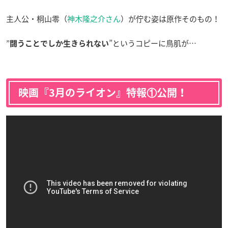
主人公・桐山零（
神木隆之介さん
）が佇む姿は原作そのもの！
”
”というコピーに鳥肌が…
闘うことでしか生きられない
映画『3月のライオン』特報①公開！