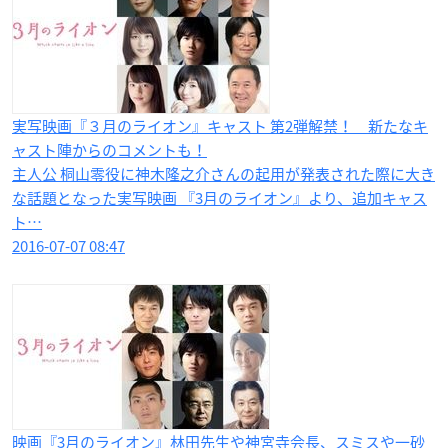
実写映画『３月のライオン』キャスト 第2弾解禁！ 新たなキ
ャスト陣からのコメントも！
主人公 桐山零役に神木隆之介さんの起用が発表された際に大き
な話題となった実写映画 『3月のライオン』より、追加キャス
ト…
2016-07-07 08:47
映画『3月のライオン』林田先生や神宮寺会長、スミスや一砂