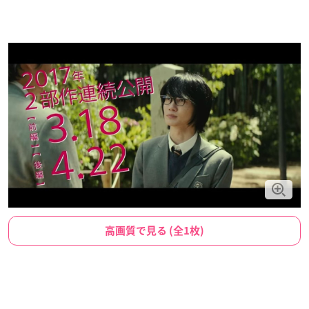
高画質で見る (全1枚)