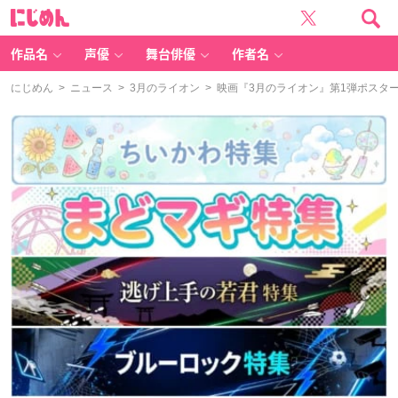
に
じ
め
ん
作品名
声優
舞台俳優
作者名
にじめん
>
ニュース
>
3月のライオン
> 映画『3月のライオン』第1弾ポスタ