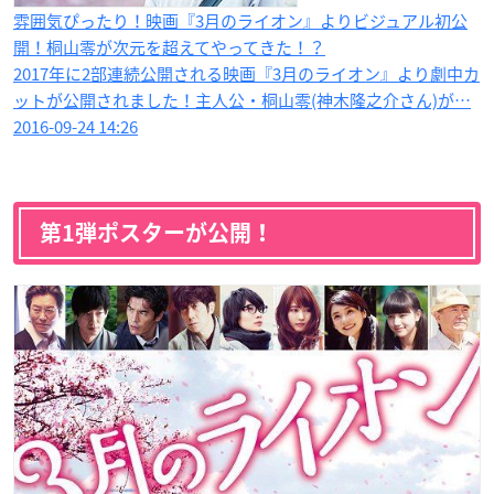
雰囲気ぴったり！映画『3月のライオン』よりビジュアル初公
開！桐山零​が次元を超えてやってきた！？
2017年に2部連続公開される映画『3月のライオン』より劇中カ
ットが公開されました！主人公・桐山零(神木隆之介さん)が…
2016-09-24 14:26
第1弾ポスターが公開！