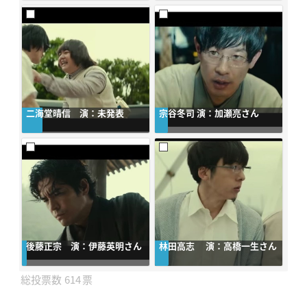
二海堂晴信 演：未発表
宗谷冬司 演：加瀬亮さん
後藤正宗 演：伊藤英明さん
林田高志 演：高橋一生さん
614