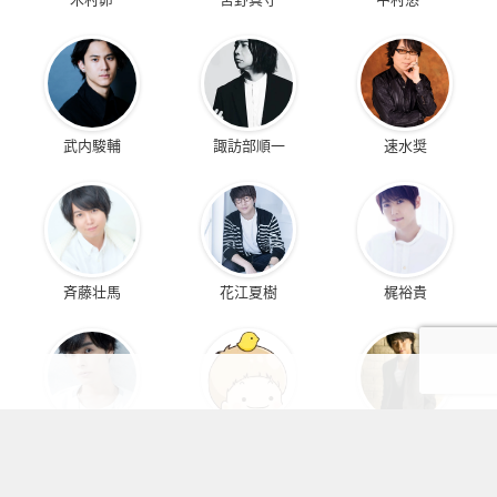
武内駿輔
諏訪部順一
速水奨
斉藤壮馬
花江夏樹
梶裕貴
岡本信彦
村瀬歩
浪川大輔