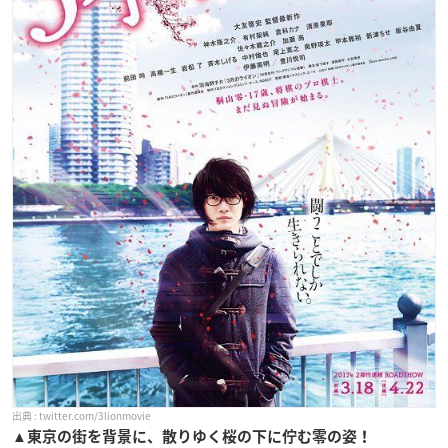
twitter.com/3lionmovie
▲
東京の街を背景に、散りゆく桜の下に佇む零の姿！