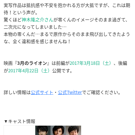
実写作品は抵抗感や不安を抱かれる方が大抵ですが、これは期
待！という声が。
驚くほど
神木隆之介さん
が零くんのイメージそのまま過ぎて、
二次元になってしまいました…
本物の零くんだ…まるで原作からそのまま飛び出してきたよう
な、全く違和感を感じませんね！
映画『
』は前編が
2017年3月18日（土）
、後編
3月のライオン
が
2017年4月22日（土）
公開です。
詳しい情報は
公式サイト
・
公式Twitter
でご確認ください。
▼キャスト情報