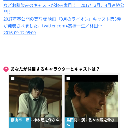
などお馴染みのキャストがお披露目！ 2017年3月、4月連続公
開！
2017年春公開の実写版 映画『3月のライオン』キャスト第3弾
が発表されました。twitter.com●高橋一生／林田…
2016-09-12 08:09
あなたが注目するキャラクターとキャストは？
桐山零 演：神木隆之介さん
島田開 演：佐々木蔵之介さ
ん