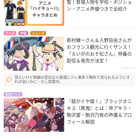
覧！登場人物を学校・ポジショ
ン・アニメ声優つきで全紹介
アニメ
声優
ニュース
鈴村健一さん＆入野自由さんが
おフランス観光に行くザンス！
『えいがのおそ松さん』特番の
配信＆発売が決定！
3コメント
見たいけど映画の宣伝なら普通にテレ東系で無料で見られるようにす
れば良いのに…少し思案中。
配信アニメ
『超かぐや姫！』ブラックオニ
キス（黒鬼）とは｜帝アキラ・
駒沢雷・駒沢乃依の声優＆プロ
フィール解説