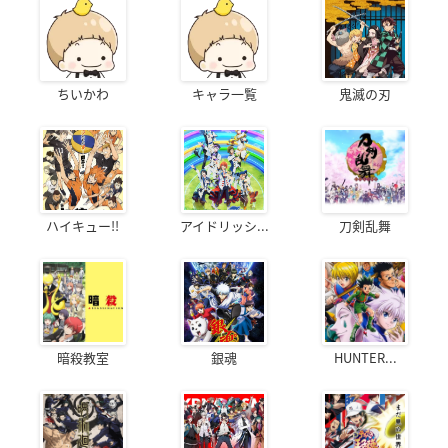
ちいかわ
キャラ一覧
鬼滅の刃
ハイキュー!!
アイドリッシ...
刀剣乱舞
暗殺教室
銀魂
HUNTER...