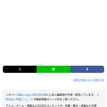
記事の内容について報告する
このページは
kusuguru株式会社
のにじめん編集部が作成・配信しています。
入
野自由
/
声優
/
ニュース
の最新情報はリンク先をご覧ください。
アニメ・ゲーム・漫画などの2次元コンテンツや、声優・舞台・俳優などの情