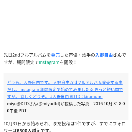
先日2ndフルアルバムを
発売
した声優・歌手の
で
入野自由
さん
すが、期間限定で
Instagram
を開設！
どうも。入野自由です。 入野自由2ndフルアルバム発売する事
だし。instagram 期間限定で始めてみました🍙 きっと短い間で
すが。 宜しくどうぞ。 #入野自由 #DTD #kiramune
miyu@DTDさん(@miyudtd)が投稿した写真 –
2016 10月 31 8:0
0午後 PDT
10月31日から始められ、まだ投稿は1件ですが、すでにフォロ
ワーは
です。
6500人越え