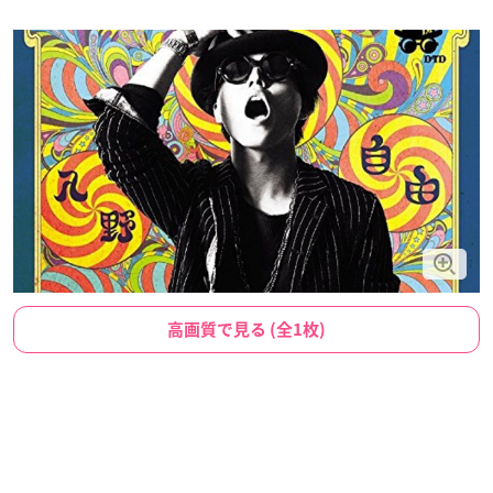
高画質で見る (全1枚)