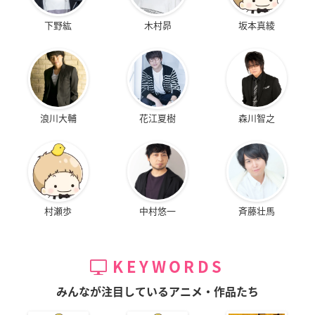
下野紘
木村昴
坂本真綾
浪川大輔
花江夏樹
森川智之
村瀬歩
中村悠一
斉藤壮馬
KEYWORDS
みんなが注目しているアニメ・作品たち