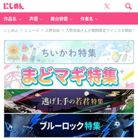
に
じ
め
ん
作品名
声優
舞台俳優
作者名
にじめん
>
ニュース
>
入野自由
> 入野自由さんが期間限定でインスタ開始！