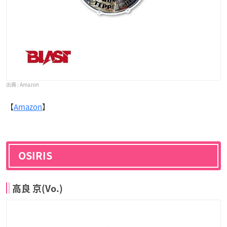
Amazon
【
Amazon
】
OSIRIS
高良 京(Vo.)