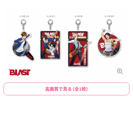
高画質で見る (全1枚)