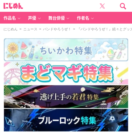
に
じ
め
ん
作品名
声優
舞台俳優
作者名
にじめん
>
ニュース
>
バンドやろうぜ！
> 『バンドやろうぜ！』続々とグッ