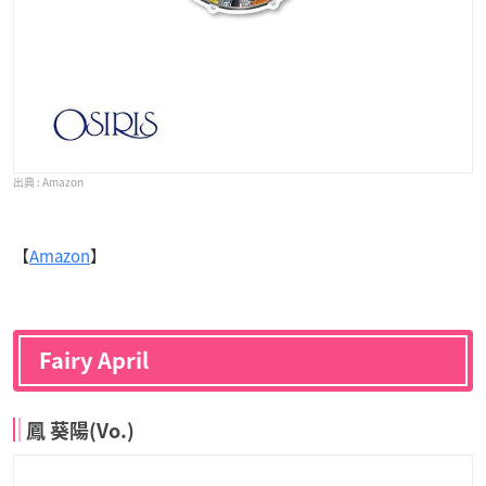
Amazon
【
Amazon
】
Fairy April
鳳 葵陽(Vo.)