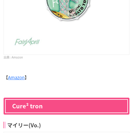
Amazon
【
Amazon
】
Cure² tron
マイリー(Vo.)