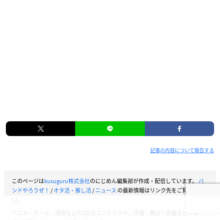
記事の内容について報告する
このページは
kusuguru株式会社
のにじめん編集部が作成・配信しています。
バ
ンドやろうぜ！
/
オタ活・推し活
/
ニュース
の最新情報はリンク先をご覧くださ
い。
アニメ・ゲーム・漫画などの2次元コンテンツや、声優・舞台・俳優などの情