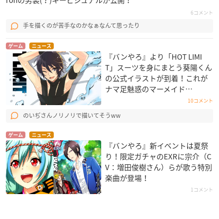
6コメント
手を描くのが苦手なのかなぁなんて思ったり
ゲーム
ニュース
『バンやろ』より「HOT LIMI
T」スーツを身にまとう葵陽くん
の公式イラストが到着！これが
ナマ足魅惑のマーメイド…
10コメント
のいぢさんノリノリで描いてそうww
ゲーム
ニュース
『バンやろ』新イベントは夏祭
り！限定ガチャのEXRに宗介（C
V：増田俊樹さん）らが歌う特別
楽曲が登場！
1コメント