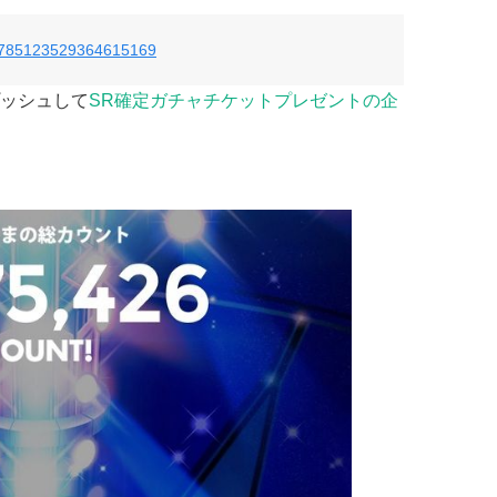
us/785123529364615169
ッシュして
SR確定ガチャチケットプレゼントの企