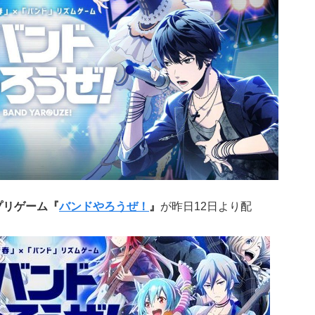
プリゲーム『
バンドやろうぜ！
』
が昨日12日より配