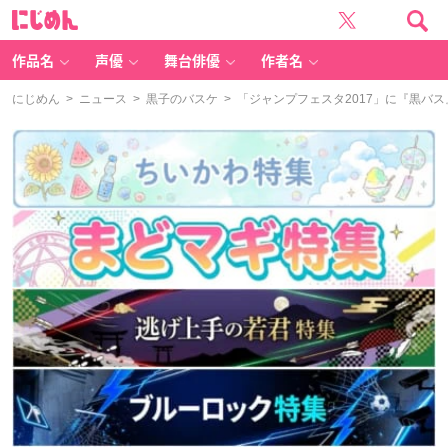
に
じ
め
ん
作品名
声優
舞台俳優
作者名
にじめん
>
ニュース
>
黒子のバスケ
> 「ジャンプフェスタ2017」に『黒バ