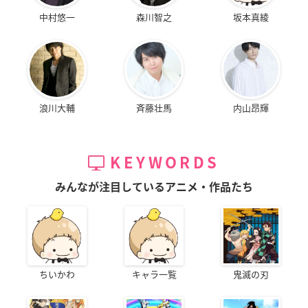
中村悠一
森川智之
坂本真綾
浪川大輔
斉藤壮馬
内山昂輝
KEYWORDS
みんなが注目しているアニメ・作品たち
ちいかわ
キャラ一覧
鬼滅の刃