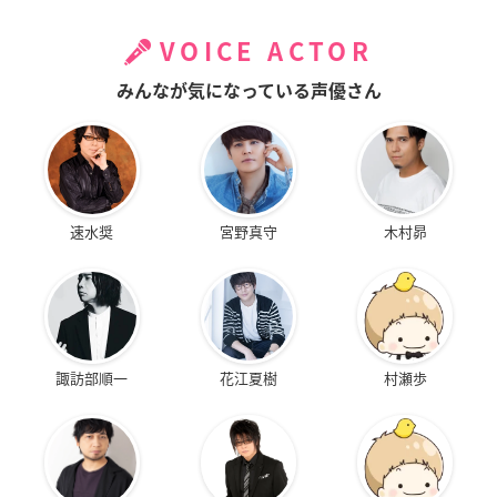
VOICE ACTOR
みんなが気になっている声優さん
速水奨
宮野真守
木村昴
諏訪部順一
花江夏樹
村瀬歩