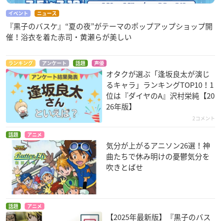
イベント
ニュース
『黒子のバスケ』“夏の夜”がテーマのポップアップショップ開
催！浴衣を着た赤司・黄瀬らが美しい
ランキング
アンケート
話題
声優
オタクが選ぶ「逢坂良太が演じ
るキャラ」ランキングTOP10！1
位は『ダイヤのA』沢村栄純【20
26年版】
2コメント
話題
アニメ
気分が上がるアニソン26選！神
曲たちで休み明けの憂鬱気分を
吹きとばせ
話題
アニメ
【2025年最新版】『黒子のバス