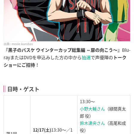
movie.kurobas
Blu-
『
黒子のバスケ ウインターカップ総集編 ～扉の向こう〜
』
rayまたはDVDを申込みした方の中から
抽選
で声優陣の
トーク
！
ショーにご招待
日時・ゲスト
13:30〜
小野大輔さん
（緑間真太
郎 役）
鈴木達央さん
（高尾和成
13:30〜／1
役）
12/17(土)
第1回