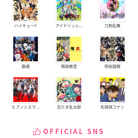
ハイキュー!!
アイドリッシ...
刀剣乱舞
銀魂
暗殺教室
呪術廻戦
ヒプノシスマ...
忍たま乱太郎
名探偵コナン
OFFICIAL SNS