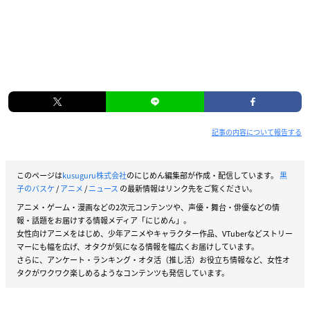
記事の内容について報告する
このページは
kusuguru株式会社
のにじめん編集部が作成・配信しています。
黒
子のバスケ
/
アニメ
/
ニュース
の最新情報はリンク先をご覧ください。
アニメ・ゲーム・漫画などの2次元コンテンツや、声優・舞台・俳優などの情
報・話題をお届けする情報メディア「にじめん」。
女性向けアニメをはじめ、少年アニメやキャラクター作品、VTuberなどストリー
マーにも幅を広げ、オタクが気になる情報を幅広くお届けしています。
さらに、アンケート・ランキング・オタ活（推し活）お役立ち情報など、女性オ
タクがワクワク楽しめるようなコンテンツも発信しています。