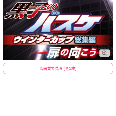
高画質で見る (全1枚)