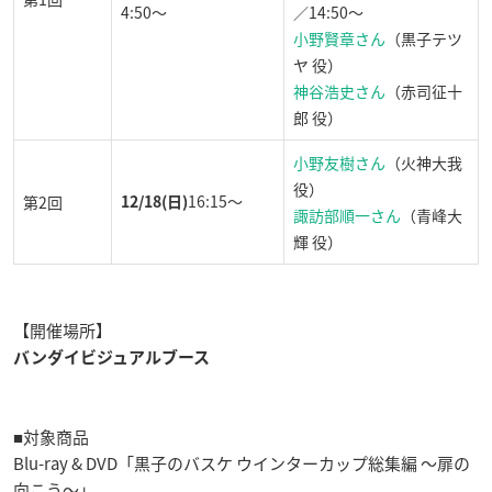
4:50〜
／14:50〜
小野賢章さん
（黒子テツ
ヤ 役）
神谷浩史さん
（赤司征十
郎 役）
小野友樹さん
（火神大我
役）
16:15～
第2回
12/18(日)
諏訪部順一さん
（青峰大
輝 役）
【開催場所】
バンダイビジュアルブース
■対象商品
Blu-ray & DVD「黒子のバスケ ウインターカップ総集編 ～扉の
向こう～」