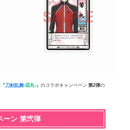
×『
刀剣乱舞
-花丸-』
のコラボキャンペーン
第2弾
の
ペーン 第弐弾