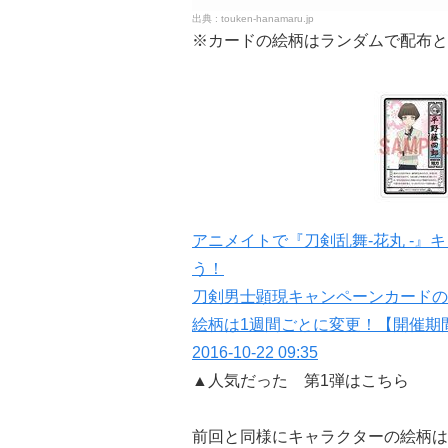
touken-hanamaru.jp
※カードの絵柄はランダムで配布と
アニメイトで『刀剣乱舞-花丸 -
う！
刀剣男士顕現キャンペーンカードの
絵柄は1週間ごとに変更！【開催期間
2016-10-22 09:35
▲人気だった 第1弾はこちら
前回と同様にキャラクターの絵柄は