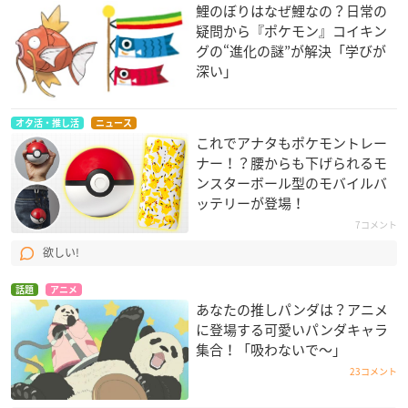
鯉のぼりはなぜ鯉なの？日常の
疑問から『ポケモン』コイキン
グの“進化の謎”が解決「学びが
深い」
オタ活・推し活
ニュース
これでアナタもポケモントレー
ナー！？腰からも下げられるモ
ンスターボール型のモバイルバ
ッテリーが登場！
7コメント
欲しい!
話題
アニメ
あなたの推しパンダは？アニメ
に登場する可愛いパンダキャラ
集合！「吸わないで〜」
23コメント