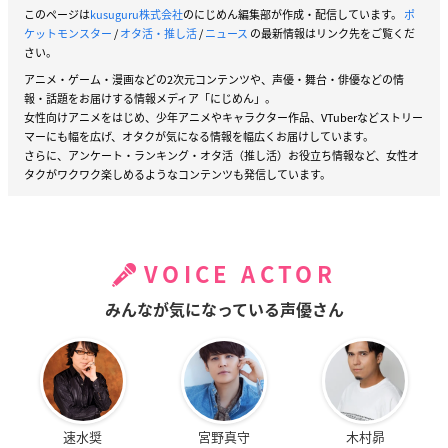
このページは
kusuguru株式会社
のにじめん編集部が作成・配信しています。
ポ
ケットモンスター
/
オタ活・推し活
/
ニュース
の最新情報はリンク先をご覧くだ
さい。
アニメ・ゲーム・漫画などの2次元コンテンツや、声優・舞台・俳優などの情
報・話題をお届けする情報メディア「にじめん」。
女性向けアニメをはじめ、少年アニメやキャラクター作品、VTuberなどストリー
マーにも幅を広げ、オタクが気になる情報を幅広くお届けしています。
さらに、アンケート・ランキング・オタ活（推し活）お役立ち情報など、女性オ
タクがワクワク楽しめるようなコンテンツも発信しています。
VOICE ACTOR
みんなが気になっている声優さん
速水奨
宮野真守
木村昴