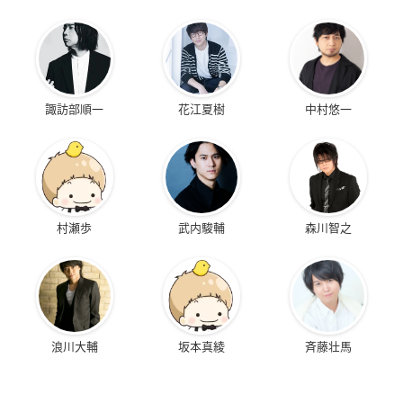
諏訪部順一
花江夏樹
中村悠一
村瀬歩
武内駿輔
森川智之
浪川大輔
坂本真綾
斉藤壮馬