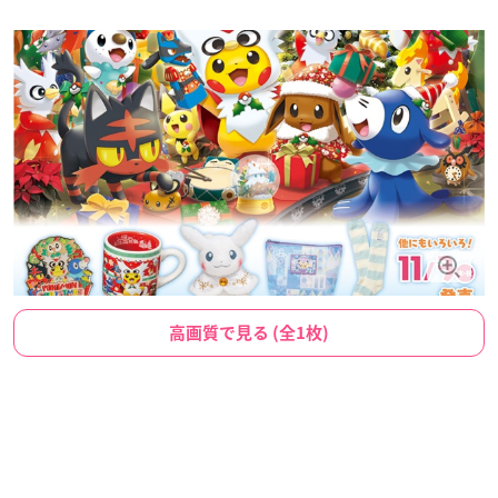
高画質で見る (全1枚)