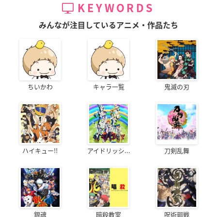
KEYWORDS
みんなが注目しているアニメ・作品たち
ちいかわ
キャラ一覧
鬼滅の刃
ハイキュー!!
アイドリッシ...
刀剣乱舞
銀魂
暗殺教室
呪術廻戦