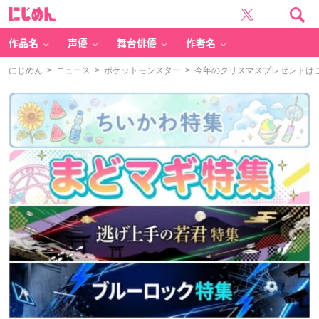
に
じ
め
ん
作品名
声優
舞台俳優
作者名
にじめん
>
ニュース
>
ポケットモンスター
> 今年のクリスマスプレゼントは