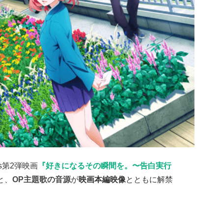
ks第2弾映画
『好きになるその瞬間を。〜告白実行
と、
OP主題歌の音源
が
映画本編映像
とともに解禁