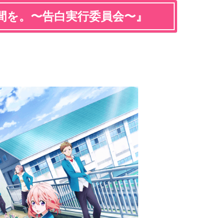
間を。〜告白実行委員会〜』