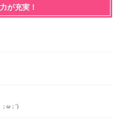
魅力が充実！
；ω；´)