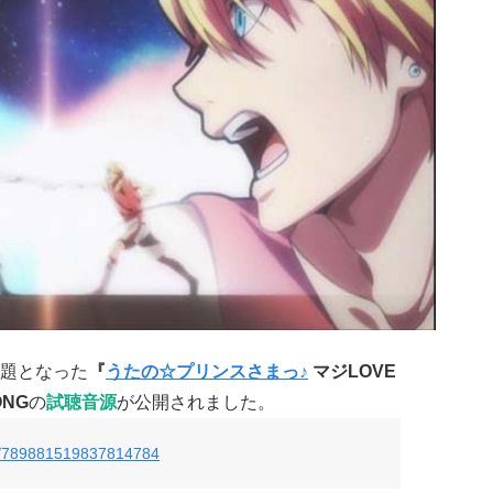
題となった
『
うたの☆プリンスさまっ♪
マジLOVE
ONG
の
試聴音源
が公開されました。
atus/789881519837814784