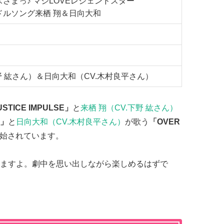
さまっ♪ マジLOVEレジェンドスター
ドルソング来栖 翔＆日向大和
下野 紘さん）＆日向大和（CV.木村良平さん）
STICE IMPULSE」
と
来栖 翔（CV.下野 紘さん）
」
と
日向大和（CV.木村良平さん）
が歌う
「OVER
開始されています。
ますよ。劇中を思い出しながら楽しめるはずで