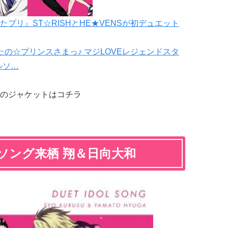
プリ』ST☆RISHとHE★VENSが初デュエット
の☆プリンスさまっ♪ マジLOVEレジェンドスタ
ルソ…
のジャケットはコチラ
ソング来栖 翔＆日向大和