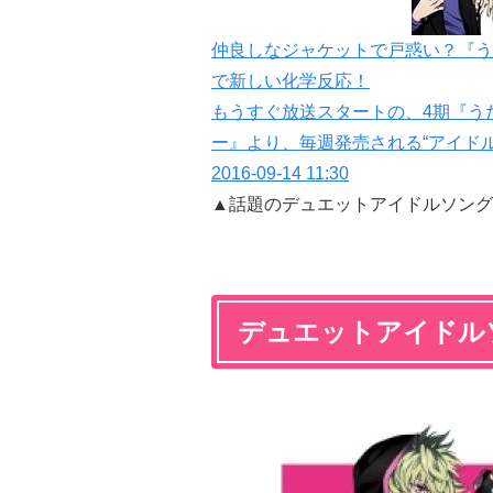
仲良しなジャケットで戸惑い？『うた
で新しい化学反応！
もうすぐ放送スタートの、4期『うた
ー』より、毎週発売される“アイド
2016-09-14 11:30
▲話題のデュエットアイドルソング
デュエットアイドル