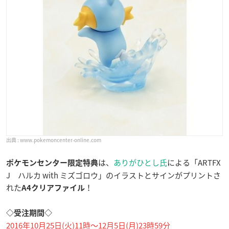
www.pokemoncenter-online.com
は、
ありがひとし氏
による「ARTFX
ポケモンセンター限定特典
J ハルカ with ミズゴロウ」のイラストとサインがプリントさ
れた
！
A4クリアファイル
◇受注期間◇
2016年10月25日(火)11時〜12月5日(月)23時59分