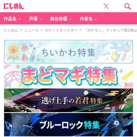
に
じ
め
ん
作品名
声優
舞台俳優
作者名
にじめん
>
ニュース
>
ポケットモンスター
> 『ポケモン』フィギュア第2弾は