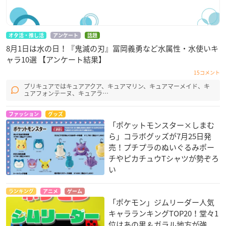
オタ活・推し活
アンケート
話題
8月1日は水の日！『鬼滅の刃』冨岡義勇など水属性・水使いキ
ャラ10選 【アンケート結果】
15コメント
プリキュアではキュアアクア、キュアマリン、キュアマーメイド、キ
ュアフォンテーヌ、キュアラ…
ファッション
グッズ
「ポケットモンスター×しまむ
ら」コラボグッズが7月25日発
売！プチプラのぬいぐるみポー
チやピカチュウTシャツが勢ぞろ
い
ランキング
アニメ
ゲーム
「ポケモン」ジムリーダー人気
キャラランキングTOP20！堂々1
位はあの男＆ガラル地方が強