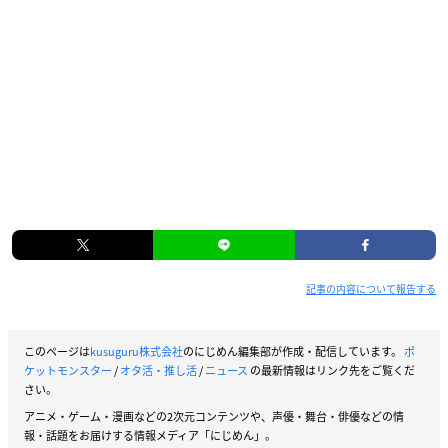
記事の内容について報告する
このページは
kusuguru株式会社
のにじめん編集部が作成・配信しています。
ポ
ケットモンスター
/
オタ活・推し活
/
ニュース
の最新情報はリンク先をご覧くだ
さい。
アニメ・ゲーム・漫画などの2次元コンテンツや、声優・舞台・俳優などの情
報・話題をお届けする情報メディア「にじめん」。