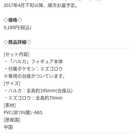
2017年4月下旬以降、順次お届予定。
◇価格◇
9,180円(税込)
◇商品詳細◇
[セット内容]
・「ハルカ」フィギュア本体
・付属ポケモン：ミズゴロウ
※専用の台座がついています。
[サイズ]
・ハルカ：全高約195mm(台座込)
・ミズゴロウ：全高約70mm
[素材]
PVC(非ﾌﾀﾙ酸)･ABS
[原産国]
中国