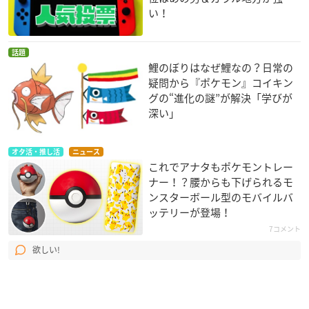
い！
話題
鯉のぼりはなぜ鯉なの？日常の
疑問から『ポケモン』コイキン
グの“進化の謎”が解決「学びが
深い」
オタ活・推し活
ニュース
これでアナタもポケモントレー
ナー！？腰からも下げられるモ
ンスターボール型のモバイルバ
ッテリーが登場！
7コメント
欲しい!