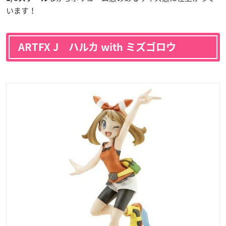
います！
ARTFX J ハルカ with ミズゴロウ