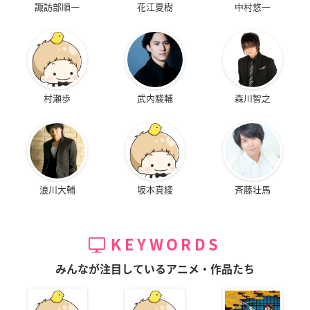
諏訪部順一
花江夏樹
中村悠一
村瀬歩
武内駿輔
森川智之
浪川大輔
坂本真綾
斉藤壮馬
KEYWORDS
みんなが注目しているアニメ・作品たち