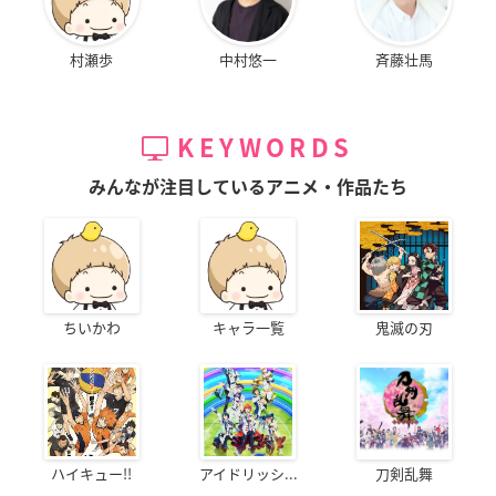
村瀬歩
中村悠一
斉藤壮馬
KEYWORDS
みんなが注目しているアニメ・作品たち
ちいかわ
キャラ一覧
鬼滅の刃
ハイキュー!!
アイドリッシ...
刀剣乱舞