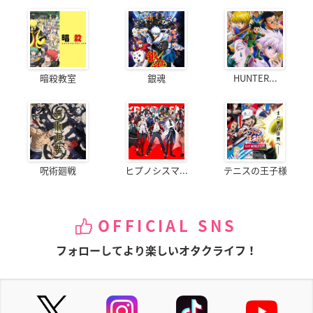
暗殺教室
銀魂
HUNTER...
呪術廻戦
ヒプノシスマ...
テニスの王子様
OFFICIAL SNS
フォローしてより楽しいオタクライフ！