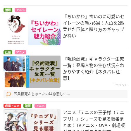
話題
アニメ
『ちいかわ』怖いのに可愛いセ
イレーンの魅力6選！人魚を2匹
乗せた巨体と喋り方のギャップ
が尊い
話題
アニメ
『呪術廻戦』キャラクター生死
一覧！登場人物の生存状況をわ
かりやすく紹介【ネタバレ注
意】
7コメント
五条悟死んじゃったのは😞悲しい⋯
劇場アニメ
話題
アニメ
アニメ『テニスの王子様（テニ
プリ）』シリーズを見る順番ま
とめ！TVアニメ・OVA・劇場版