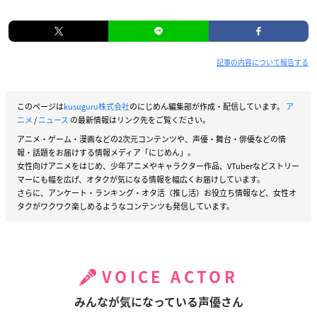
記事の内容について報告する
このページは
kusuguru株式会社
のにじめん編集部が作成・配信しています。
ア
ニメ
/
ニュース
の最新情報はリンク先をご覧ください。
アニメ・ゲーム・漫画などの2次元コンテンツや、声優・舞台・俳優などの情
報・話題をお届けする情報メディア「にじめん」。
女性向けアニメをはじめ、少年アニメやキャラクター作品、VTuberなどストリー
マーにも幅を広げ、オタクが気になる情報を幅広くお届けしています。
さらに、アンケート・ランキング・オタ活（推し活）お役立ち情報など、女性オ
タクがワクワク楽しめるようなコンテンツも発信しています。
VOICE ACTOR
みんなが気になっている声優さん