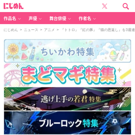
に
じ
め
ん
作品名
声優
舞台俳優
作者名
にじめん
>
ニュース
>
アニメ
> 『トトロ』『紅の豚』『猫の恩返し』を3週連