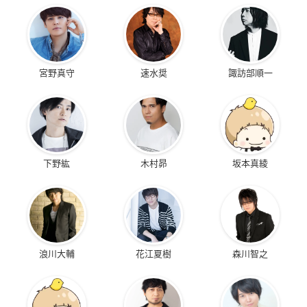
宮野真守
速水奨
諏訪部順一
下野紘
木村昴
坂本真綾
浪川大輔
花江夏樹
森川智之