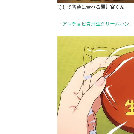
そして普通に食べる
墨丿宮くん。
「
アンチョビ青汁生クリームパン
」