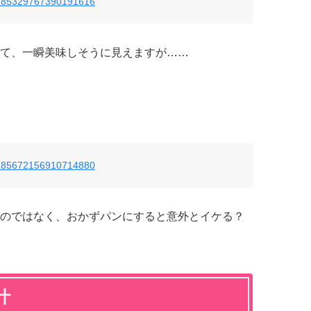
us/785329767390191616
て、一瞬美味しそうに見えますが……
us/785672156910714880
のではなく、おかずパンにすると意外とイケる？
汁