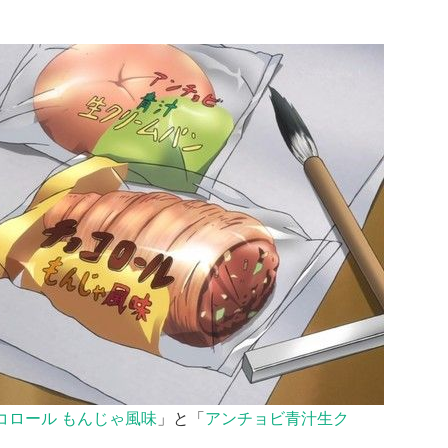
コロール もんじゃ風味
」と「
アンチョビ青汁生ク