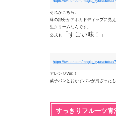
https://twitter.com/magic_kyun/stat
それがこちら。
緑の部分がアボカドディップに見え
生クリームなんです。
「すごい味！」
公式も
https://twitter.com/magic_kyun/stat
アレンジVer.！
菓子パンとおかずパンが混ざったも
すっきりフルーツ青