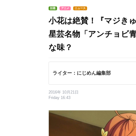
話題
アニメ
ニュース
小花は絶賛！『マジき
星芸名物「アンチョビ
な味？
ライター：にじめん編集部
2016年 10月21日
Friday 16:43