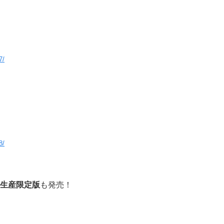
7/
8/
生産限定版
も発売！