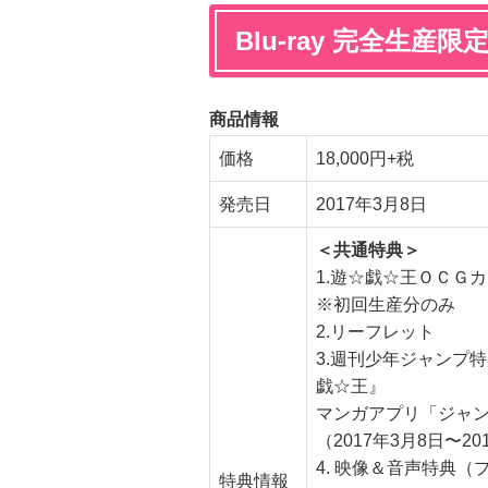
Blu-ray 完全生産
商品情報
価格
18,000円+税
発売日
2017年3月8日
＜共通特典＞
1.遊☆戯☆王ＯＣＧ
※初回生産分のみ
2.リーフレット
3.週刊少年ジャンプ特
戯☆王』
マンガアプリ「ジャ
（2017年3月8日〜2
4. 映像＆音声特典（
特典情報