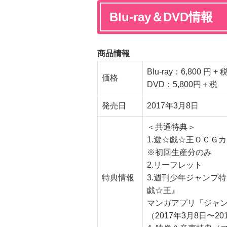
Blu-ray＆DVD情報
商品情報
Blu-ray：6,800 円 +
価格
DVD：5,800円＋税
発売日
2017年3月8日
＜共通特典＞
1.遊☆戯☆王ＯＣＧ
※初回生産分のみ
2.リーフレット
特典情報
3.週刊少年ジャンプ特
戯☆王』
マンガアプリ「ジャ
（2017年3月8日〜2