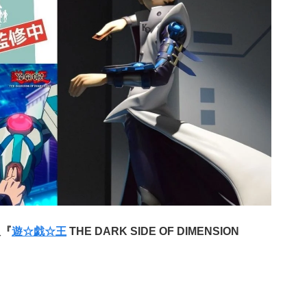
版『
遊☆戯☆王
THE DARK SIDE OF DIMENSION
！