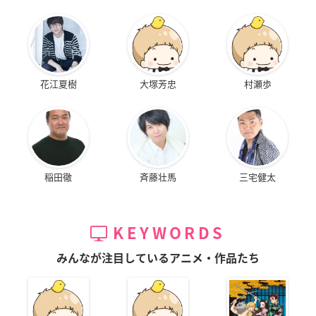
花江夏樹
大塚芳忠
村瀬歩
稲田徹
斉藤壮馬
三宅健太
KEYWORDS
みんなが注目しているアニメ・作品たち