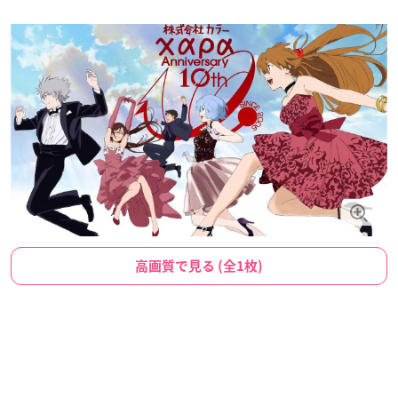
高画質で見る (全1枚)