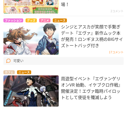
場！
2コメント
ファッション
グッズ
アニメ
ニュース
シンジとアスカが笑顔で手繋ぎ
デート『エヴァ』新作ムック本
が発売！ロンギヌス柄のBIGサイ
ズトートバッグ付き
17コメント
可愛い
カフェ
ニュース
周遊型イベント『エヴァンゲリ
オンVR 始動、イケブクロ作戦』
開催決定！エヴァ臨時パイロッ
トとして使徒を殲滅しよう