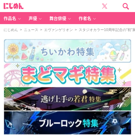
に
じ
め
ん
作品名
声優
舞台俳優
作者名
にじめん
>
ニュース
>
エヴァンゲリオン
> スタジオカラー10周年記念の”初