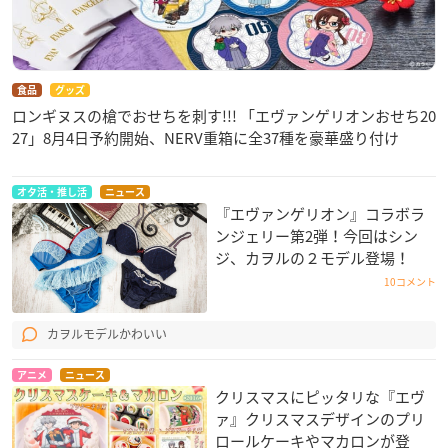
食品
グッズ
ロンギヌスの槍でおせちを刺す!!! 「エヴァンゲリオンおせち20
27」8月4日予約開始、NERV重箱に全37種を豪華盛り付け
オタ活・推し活
ニュース
『エヴァンゲリオン』コラボラ
ンジェリー第2弾！今回はシン
ジ、カヲルの２モデル登場！
10コメント
カヲルモデルかわいい
アニメ
ニュース
クリスマスにピッタリな『エヴ
ァ』クリスマスデザインのプリ
ロールケーキやマカロンが登