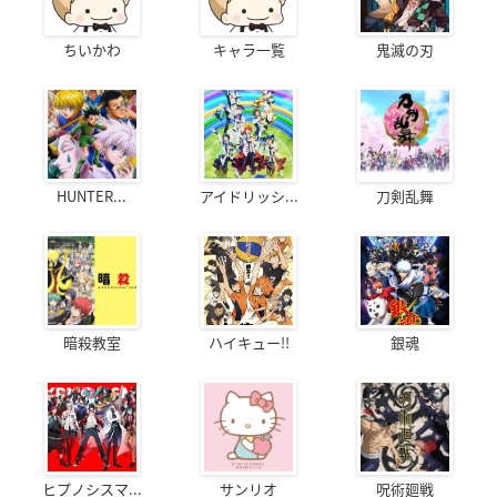
ちいかわ
キャラ一覧
鬼滅の刃
HUNTER...
アイドリッシ...
刀剣乱舞
暗殺教室
ハイキュー!!
銀魂
ヒプノシスマ...
サンリオ
呪術廻戦