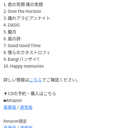
1. 君の笑顔 僕の笑顔
2. Over the Horizon
3. 踊れアラビアンナイト
4. OASIS
5. 朧月
6. 風の詩
7. Good Good Time
8. 僕らのカタストロフィ
9. Bang!バンザイ!!
10. Happy memories
詳しい情報は
こちら
でご確認ください。
▼CDの予約・購入はこちら
■Amazon
豪華版
/
通常版
Amazon限定
豪華版
/
通常版