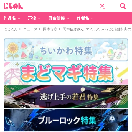
に
じ
め
ん
作品名
声優
舞台俳優
作者名
にじめん
>
ニュース
>
岡本信彦
> 岡本信彦さん1stフルアルバムの店舗特