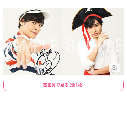
高画質で見る (全1枚)