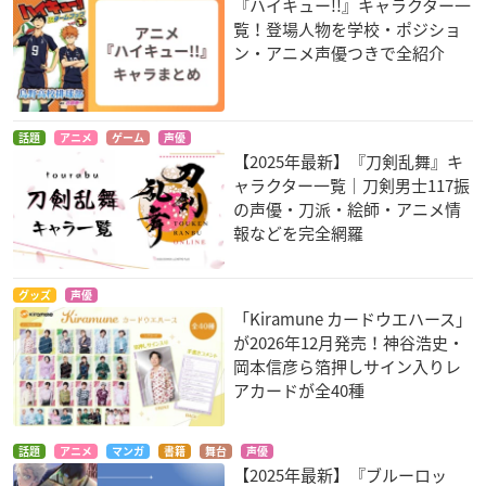
『ハイキュー!!』キャラクター一
覧！登場人物を学校・ポジショ
ン・アニメ声優つきで全紹介
話題
アニメ
ゲーム
声優
【2025年最新】『刀剣乱舞』キ
ャラクター一覧｜刀剣男士117振
の声優・刀派・絵師・アニメ情
報などを完全網羅
グッズ
声優
「Kiramune カードウエハース」
が2026年12月発売！神谷浩史・
岡本信彦ら箔押しサイン入りレ
アカードが全40種
話題
アニメ
マンガ
書籍
舞台
声優
【2025年最新】『ブルーロッ