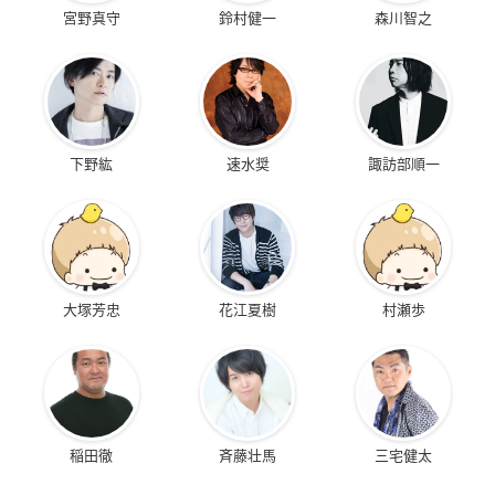
宮野真守
鈴村健一
森川智之
下野紘
速水奨
諏訪部順一
大塚芳忠
花江夏樹
村瀬歩
稲田徹
斉藤壮馬
三宅健太