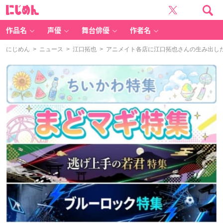
に
じ
め
ん
作品名
声優
舞台俳優
作者名
にじめん
>
ニュース
>
江口拓也
> アニメイト各店に江口拓也さんの生み出し