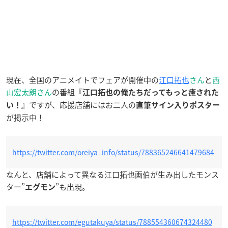
現在、全国のアニメイトでフェアが開催中の
江口拓也
さん
と
西
山宏太朗さん
の番組『
江口拓也の俺たちだってもっと癒された
』ですが、応援店舗にはお二人の
い！
直筆サイン入りポスター
が掲示中！
https://twitter.com/oreiya_info/status/788365246641479684
なんと、店舗によって異なる江口拓也画伯が生み出したモンス
ター”
”も出現。
エグモン
https://twitter.com/egutakuya/status/788554360674324480