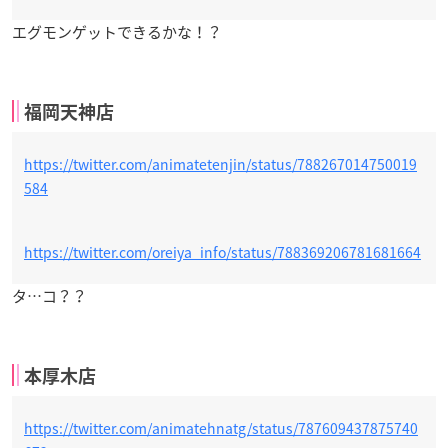
エグモンゲットできるかな！？
福岡天神店
https://twitter.com/animatetenjin/status/788267014750019
584
https://twitter.com/oreiya_info/status/788369206781681664
タ…コ？？
本厚木店
https://twitter.com/animatehnatg/status/787609437875740