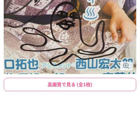
高画質で見る (全1枚)