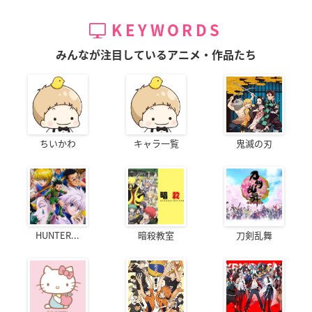
KEYWORDS
みんなが注目しているアニメ・作品たち
ちいかわ
キャラ一覧
鬼滅の刃
HUNTER...
暗殺教室
刀剣乱舞