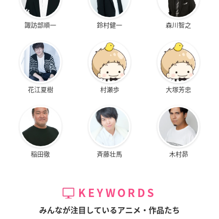
諏訪部順一
鈴村健一
森川智之
花江夏樹
村瀬歩
大塚芳忠
稲田徹
斉藤壮馬
木村昴
KEYWORDS
みんなが注目しているアニメ・作品たち