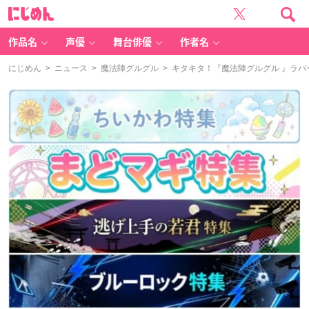
に
じ
め
ん
作品名
声優
舞台俳優
作者名
にじめん
>
ニュース
>
魔法陣グルグル
> キタキタ！『魔法陣グルグル 』ラ