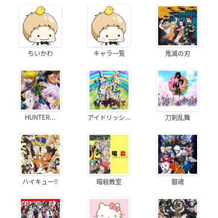
ちいかわ
キャラ一覧
鬼滅の刃
HUNTER...
アイドリッシ...
刀剣乱舞
ハイキュー!!
暗殺教室
銀魂