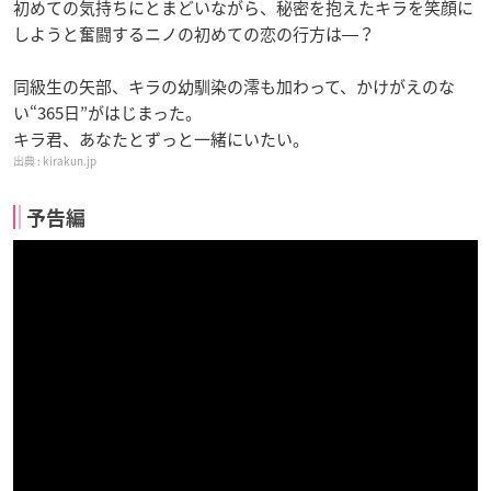
初めての気持ちにとまどいながら、秘密を抱えたキラを笑顔に
しようと奮闘するニノの初めての恋の行方は―？
同級生の矢部、キラの幼馴染の澪も加わって、かけがえのな
い“365日”がはじまった。
キラ君、あなたとずっと一緒にいたい。
kirakun.jp
予告編