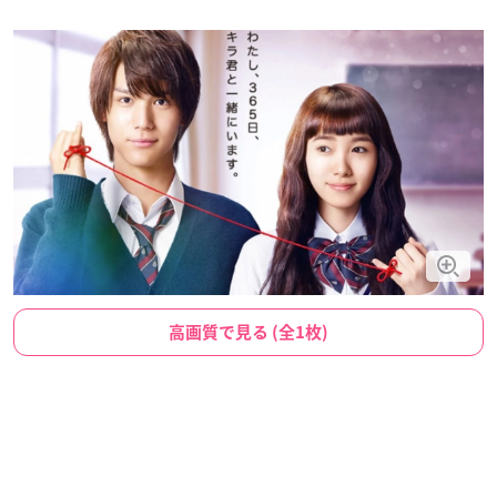
高画質で見る (全1枚)