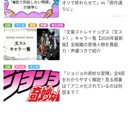
オリで終わらせて」vs「原作通
りに」
1コメント
話題
マンガ
書籍
声優
舞台俳優
『文豪ストレイドッグス（文ス
ト）』キャラ一覧【2026年最新
版】全組織の登場人物を異能
力・声優つきで紹介
話題
アニメ
マンガ
「ジョジョの奇妙な冒険」全8部
をわかりやすく解説！見る順番
は？アニメ化されているのは何
部まで？