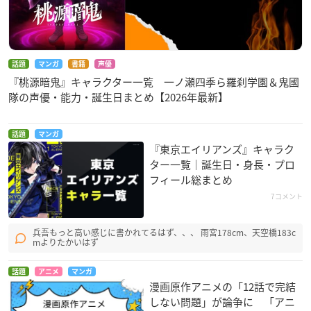
話題
マンガ
書籍
声優
『桃源暗鬼』キャラクター一覧 一ノ瀬四季ら羅刹学園＆鬼國
隊の声優・能力・誕生日まとめ【2026年最新】
話題
マンガ
『東京エイリアンズ』キャラク
ター一覧｜誕生日・身長・プロ
フィール総まとめ
7コメント
兵吾もっと高い感じに書かれてるはず、、、 雨宮178cm、天空橋183c
mよりたかいはず
話題
アニメ
マンガ
漫画原作アニメの「12話で完結
しない問題」が論争に 「アニ