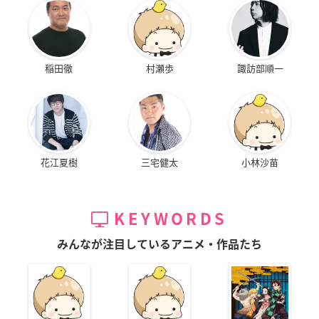
稲田徹
村瀬歩
諏訪部順一
花江夏樹
三宅健太
小林沙苗
KEYWORDS
みんなが注目しているアニメ・作品たち