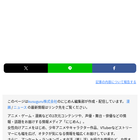
記事の内容について報告する
このページは
kusuguru株式会社
のにじめん編集部が作成・配信しています。
漫
画
/
ニュース
の最新情報はリンク先をご覧ください。
アニメ・ゲーム・漫画などの2次元コンテンツや、声優・舞台・俳優などの情
報・話題をお届けする情報メディア「にじめん」。
女性向けアニメをはじめ、少年アニメやキャラクター作品、VTuberなどストリー
マーにも幅を広げ、オタクが気になる情報を幅広くお届けしています。
さらに、アンケート・ランキング・オタ活（推し活）お役立ち情報など、女性オ