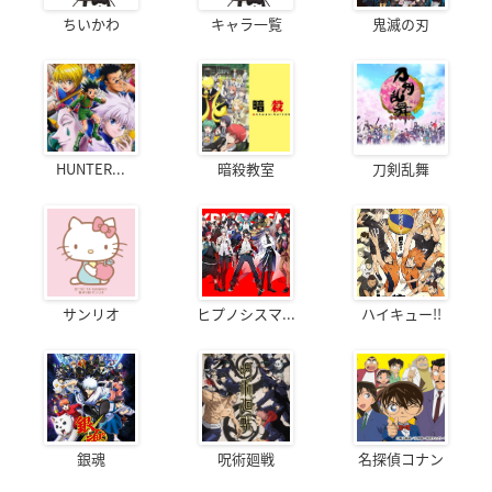
ちいかわ
キャラ一覧
鬼滅の刃
HUNTER...
暗殺教室
刀剣乱舞
サンリオ
ヒプノシスマ...
ハイキュー!!
銀魂
呪術廻戦
名探偵コナン