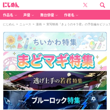
に
じ
め
ん
作品名
声優
舞台俳優
作者名
にじめん
>
ニュース
>
漫画
> 実写映画『きょうのキラ君』の予告編＆ビジュ