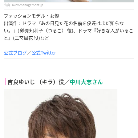
avex-management.jp
ファッションモデル・女優
出演作：ドラマ『あの日見た花の名前を僕達はまだ知らな
い。』( 鶴見知利子（つるこ） 役)、ドラマ『好きな人がいるこ
と』(二宮風花 役)など
公式ブログ
／
公式Twitter
吉良ゆいじ （キラ）役／
中川大志さん