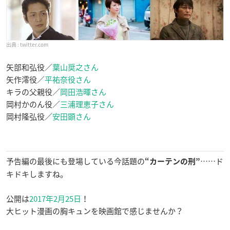
twitter.com
矢部和弘役／
葉山奨之さん
矢作澪役／
平祐奈役さん
キラの父親役／
岡田浩暉さん
岡村かのん役／
三浦理恵子さん
岡村隆弘役／
安田顕さん
予告編の最後にも登場している今話題の
……ド
“カーテンの刑”
キドキしますね。
公開は
2017年2月25日
！
大ヒット漫画の胸キュンを映画館で感じませんか？