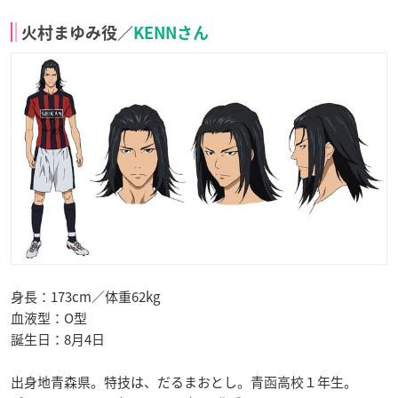
火村まゆみ役／
KENNさん
身長：173cm／体重62kg
血液型：O型
誕生日：8月4日
出身地青森県。特技は、だるまおとし。青函高校１年生。