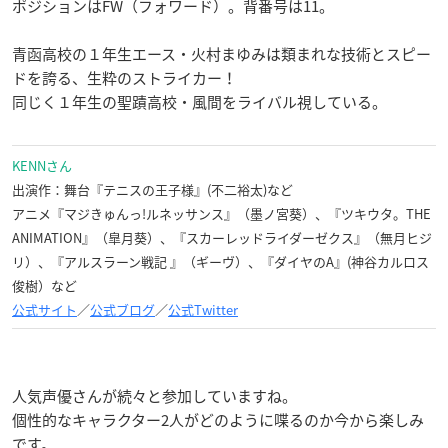
ポジションはFW（フォワード）。背番号は11。
青函高校の１年生エース・火村まゆみは類まれな技術とスピー
ドを誇る、生粋のストライカー！
同じく１年生の聖蹟高校・風間をライバル視している。
KENNさん
出演作：舞台『テニスの王子様』(不二裕太)など
アニメ『マジきゅんっ!ルネッサンス』（墨ノ宮葵）、『ツキウタ。THE
ANIMATION』（皐月葵）、『スカーレッドライダーゼクス』（無月ヒジ
リ）、『アルスラーン戦記 』（ギーヴ）、『ダイヤのA』(神谷カルロス
俊樹）など
公式サイト
／
公式ブログ
／
公式Twitter
人気声優さんが続々と参加していますね。
個性的なキャラクター2人がどのように喋るのか今から楽しみ
です。