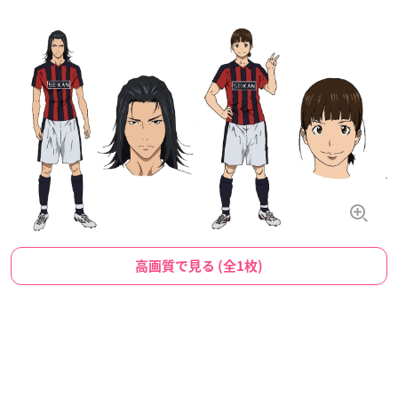
高画質で見る (全1枚)