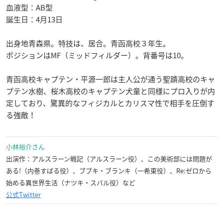
血液型：AB型
誕生日：4月13日
出身地青森県。特技は、居合。青函高校３年生。
ポジションはMF（ミッドフィルダー）。背番号は10。
青函高校キャプテン・平源一郎は主人公が通う聖蹟高校のキャ
プテン水樹、桜木高校のキャプテン犬童と同様にプロ入りが内
定しており、驚異的なフィジカルとカリスマ性で相手を圧倒す
る強敵！
小林裕介さん
出演作：アルスラーン戦記（アルスラーン役）、この美術部には問題が
ある!（内巻すばる役）、ブブキ・ブランキ（一希東役）、Re:ゼロから
始める異世界生活（ナツキ・スバル役）など
公式Twitter