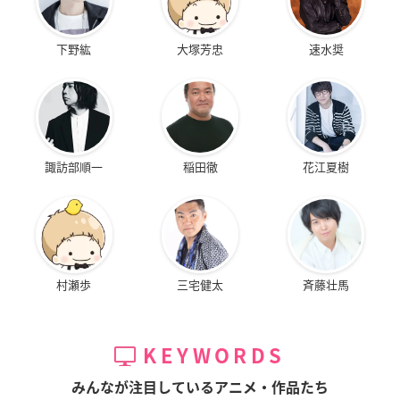
下野紘
大塚芳忠
速水奨
諏訪部順一
稲田徹
花江夏樹
村瀬歩
三宅健太
斉藤壮馬
KEYWORDS
みんなが注目しているアニメ・作品たち