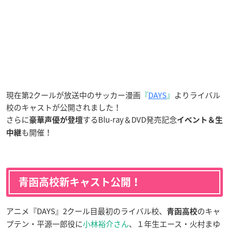
現在第2クールが放送中のサッカー漫画
『
DAYS
』
よりライバル
校のキャストが公開されました！
さらに
するBlu-ray＆DVD発売記念
豪華声優が登壇
イベント＆生
も開催！
中継
青函高校新キャスト公開！
アニメ『DAYS』2クール目最初のライバル校、
のキャ
青函高校
プテン・平源一郎役に
小林裕介さん
、１年生エース・火村まゆ