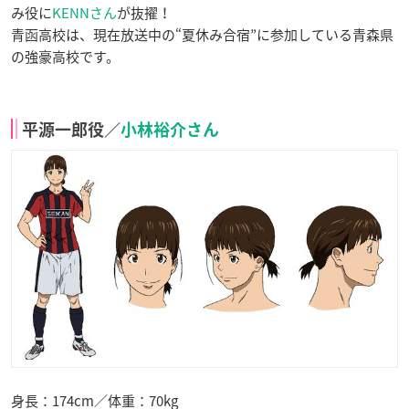
み役に
KENNさん
が抜擢！
青函高校は、現在放送中の“夏休み合宿”に参加している青森県
の強豪高校です。
平源一郎役／
小林裕介さん
身長：174cm／体重：70kg