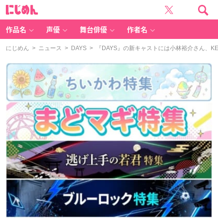
に
じ
め
ん
作品名
声優
舞台俳優
作者名
にじめん
>
ニュース
>
DAYS
> 『DAYS』の新キャストには小林裕介さん、