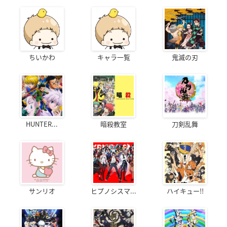
ちいかわ
キャラ一覧
鬼滅の刃
HUNTER...
暗殺教室
刀剣乱舞
サンリオ
ヒプノシスマ...
ハイキュー!!