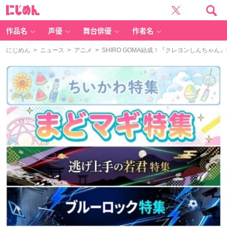
に
じ
め
ん
作品名
声優
舞台俳優
作者名
にじめん
>
ニュース
>
アニメ
> SHIRO GOMA結成！『クレヨンしんちゃ