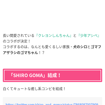
長い間愛されている
『クレヨンしんちゃん』
と
『少年アシベ』
のコラボが決定！
コラボするのは、なんとも愛くるしい家族・
と
犬のシロ
ゴマフ
！？
アザラシのゴマちゃん
「SHIRO GOMA」結成！
白くてキュートな癒し系コンビを結成！
https://twitter.com/shiro_and_goma/status/7868087007909