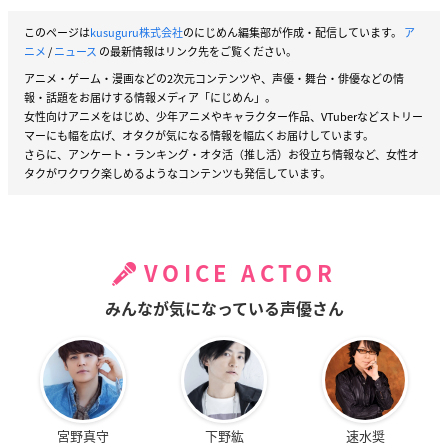
このページは
kusuguru株式会社
のにじめん編集部が作成・配信しています。
ア
ニメ
/
ニュース
の最新情報はリンク先をご覧ください。
アニメ・ゲーム・漫画などの2次元コンテンツや、声優・舞台・俳優などの情
報・話題をお届けする情報メディア「にじめん」。
女性向けアニメをはじめ、少年アニメやキャラクター作品、VTuberなどストリー
マーにも幅を広げ、オタクが気になる情報を幅広くお届けしています。
さらに、アンケート・ランキング・オタ活（推し活）お役立ち情報など、女性オ
タクがワクワク楽しめるようなコンテンツも発信しています。
VOICE ACTOR
みんなが気になっている声優さん
宮野真守
下野紘
速水奨