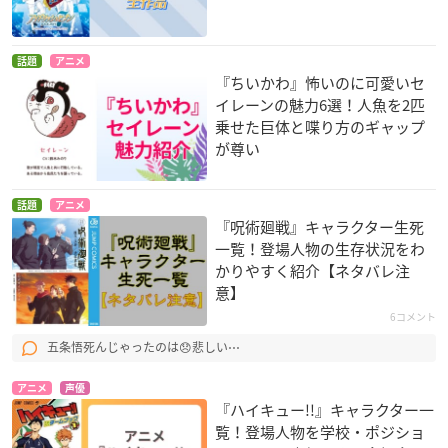
話題
アニメ
『ちいかわ』怖いのに可愛いセ
イレーンの魅力6選！人魚を2匹
乗せた巨体と喋り方のギャップ
が尊い
話題
アニメ
『呪術廻戦』キャラクター生死
一覧！登場人物の生存状況をわ
かりやすく紹介【ネタバレ注
意】
6コメント
五条悟死んじゃったのは😞悲しい⋯
アニメ
声優
『ハイキュー!!』キャラクター一
覧！登場人物を学校・ポジショ