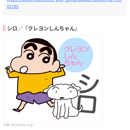
02785
シロ／『クレヨンしんちゃん』
futabasha.co.jp