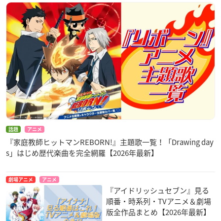
話題
アニメ
『家庭教師ヒットマンREBORN!』主題歌一覧！「Drawing day
s」はじめ歴代楽曲を完全網羅【2026年最新】
劇場アニメ
アニメ
『アイドリッシュセブン』見る
順番・時系列・TVアニメ＆劇場
版全作品まとめ【2026年最新】