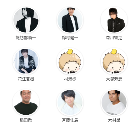
諏訪部順一
鈴村健一
森川智之
花江夏樹
村瀬歩
大塚芳忠
稲田徹
斉藤壮馬
木村昴