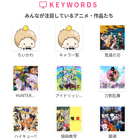
KEYWORDS
みんなが注目しているアニメ・作品たち
ちいかわ
キャラ一覧
鬼滅の刃
HUNTER...
アイドリッシ...
刀剣乱舞
ハイキュー!!
暗殺教室
銀魂