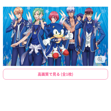
高画質で見る (全1枚)