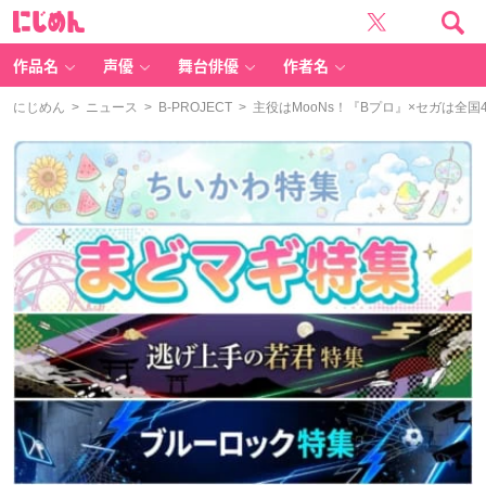
に
じ
め
ん
作品名
声優
舞台俳優
作者名
にじめん
>
ニュース
>
B-PROJECT
> 主役はMooNs！『Bプロ』×セガは全