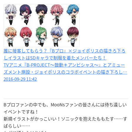
誰に接客してもらう？『Bプロ』×ジョイポリスの描きろ下ろ
しイラストはSDキャラで制服を着たメンバーたち！
TVアニメ『B-PROJECT～鼓動＊アンビシャス～』とアミュー
ズメント施設・ジョイポリスのコラボイベントの描き下ろし…
2016-09-29 11:42
Bプロファンの中でも、MooNsファンの皆さんには待ち遠しい
イベントですね！
新規イラストがかっこいい！ソニックを抱えたももたす……す
ばらしい……