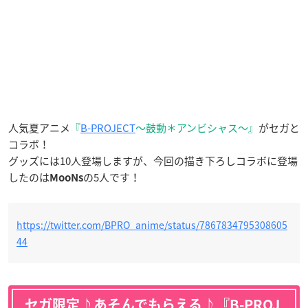
人気夏アニメ
『
B-PROJECT
～鼓動＊アンビシャス～』
がセガと
コラボ！
グッズには10人登場しますが、今回の描き下ろしコラボに登場
したのは
の5人です！
MooNs
https://twitter.com/BPRO_anime/status/7867834795308605
44
セガ限定♪あそんでもらえる♪『B-PROJ