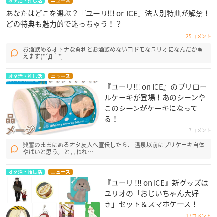
オタ活・推し活
ニュース
あなたはどこを選ぶ？『ユーリ!!! on ICE』法人別特典が解禁！
どの特典も魅力的で迷っちゃう！？
25コメント
お酒飲めるオトナな勇利とお酒飲めないコドモなユリオになんだか萌
えます(*´Д｀*)
オタ活・推し活
ニュース
『ユーリ!!! on ICE』のプリロー
ルケーキが登場！あのシーンや
このシーンがケーキになって
る！
7コメント
興奮のままにぬるオタ友人へ宣伝したら、 温泉以前にプリケーキ自体
やばいと思う。 と言われ…
オタ活・推し活
ニュース
『ユーリ !!! on ICE』新グッズは
ユリオの「おじいちゃん大好
き」セット＆スマホケース！
17コメント