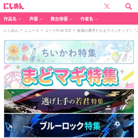
に
じ
め
ん
作品名
声優
舞台俳優
作者名
にじめん
>
ニュース
>
ユーリ!!! on ICE
> 各国の選手たちもラインナップ！『ユー