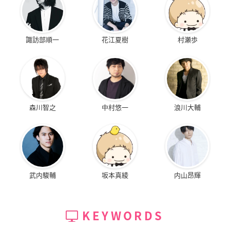
諏訪部順一
花江夏樹
村瀬歩
森川智之
中村悠一
浪川大輔
武内駿輔
坂本真綾
内山昂輝
KEYWORDS