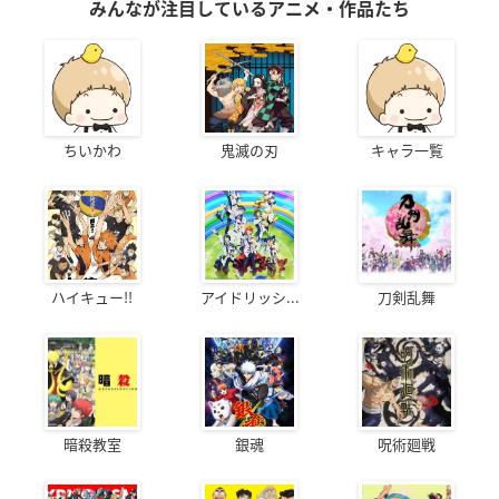
みんなが注目しているアニメ・作品たち
ちいかわ
鬼滅の刃
キャラ一覧
ハイキュー!!
アイドリッシ...
刀剣乱舞
暗殺教室
銀魂
呪術廻戦