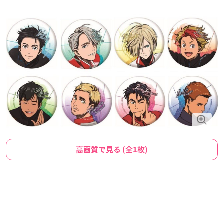
高画質で見る (全1枚)