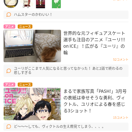
ハムスターのかわいい！
アニメ
ニュース
世界的な元フィギュアスケート
選手も注目のアニメ『ユーリ!!!
on ICE』！広がる『ユーリ』の
輪
52コメント
ユーリがここまで人気になると思ってなかった！ あと2話で終わるの
悲しすぎる
アニメ
ニュース
まるで家族写真「PASH!」3月号
の表紙は幸せそうな勇利、ヴィ
クトル、ユリオによる春を感じ
る3ショット！
15コメント
ど〜〜〜しても、ヴィクトルの生え際見てしまう、、、。