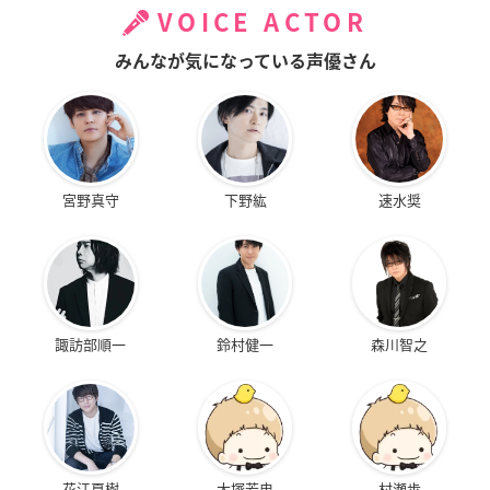
VOICE ACTOR
みんなが気になっている声優さん
宮野真守
下野紘
速水奨
諏訪部順一
鈴村健一
森川智之
花江夏樹
大塚芳忠
村瀬歩