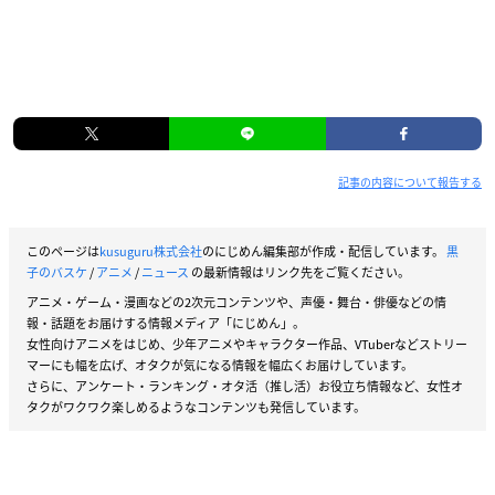
記事の内容について報告する
このページは
kusuguru株式会社
のにじめん編集部が作成・配信しています。
黒
子のバスケ
/
アニメ
/
ニュース
の最新情報はリンク先をご覧ください。
アニメ・ゲーム・漫画などの2次元コンテンツや、声優・舞台・俳優などの情
報・話題をお届けする情報メディア「にじめん」。
女性向けアニメをはじめ、少年アニメやキャラクター作品、VTuberなどストリー
マーにも幅を広げ、オタクが気になる情報を幅広くお届けしています。
さらに、アンケート・ランキング・オタ活（推し活）お役立ち情報など、女性オ
タクがワクワク楽しめるようなコンテンツも発信しています。