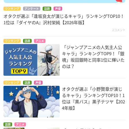
ランキング
アンケート
話題
声優
オタクが選ぶ「逢坂良太が演じるキャラ」ランキングTOP10！
1位は『ダイヤのA』沢村栄純【2026年版】
2コメント
ランキング
話題
アニメ
「ジャンプアニメの人気主人公
キャラ」ランキングTOP9！「銀
魂」坂田銀時と同率1位に輝いた
のは？
ランキング
話題
声優
オタクが選ぶ「小野賢章が演じ
るキャラ」ランキングTOP10！1
位は『黒バス』黒子テツヤ【202
4年版】
話題
アニメ