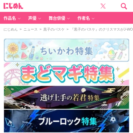
に
じ
め
ん
作品名
声優
舞台俳優
作者名
にじめん
>
ニュース
>
黒子のバスケ
> 『黒子のバスケ』のクリスマスがJ-W