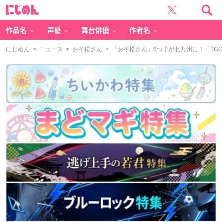
に
じ
め
ん
作品名
声優
舞台俳優
作者名
にじめん
>
ニュース
>
おそ松さん
> 『おそ松さん』6つ子が北九州に！「TGC i