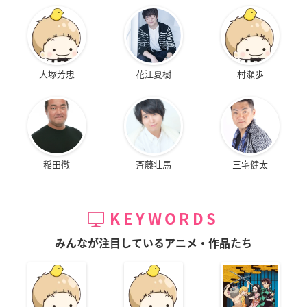
大塚芳忠
花江夏樹
村瀬歩
稲田徹
斉藤壮馬
三宅健太
KEYWORDS
みんなが注目しているアニメ・作品たち