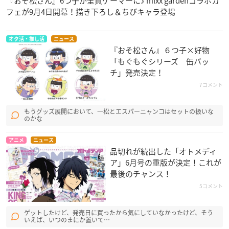
『おそ松さん』6つ子が全員ゲーマーに♪ mixx gardenコラボカ
フェが9月4日開幕！描き下ろし＆ちびキャラ登場
オタ活・推し活
ニュース
『おそ松さん』６つ子×好物
「もぐもぐシリーズ 缶バッ
チ」発売決定！
7コメント
もうグッズ展開において、一松とエスパーニャンコはセットの扱いな
のかな
アニメ
ニュース
品切れが続出した「オトメディ
ア」6月号の重版が決定！これが
最後のチャンス！
5コメント
ゲットしたけど、発売日に買ったから気にしていなかったけど、そう
いえば、いつのまにか置いて…