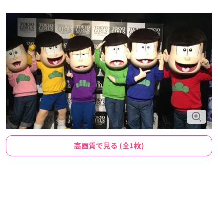
高画質で見る (全1枚)