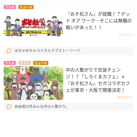
アニメ
ニュース
『おそ松さん』が就職！？デッ
ド オア ワーク…そこには無職の
戦いがあった！！
8コメント
はちゃめちゃコミカルラブストーリー!?
アニメ
カフェ
ニュース
中の人繋がりで衣装チェン
ジ！？『しろくまカフェ』ｘ
『おそ松さん』セガコラボカフ
ェが東京・大阪で開催決定！
10コメント
自由君以外みんな中の人繋がり。