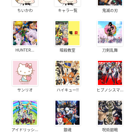
ちいかわ
キャラ一覧
鬼滅の刃
HUNTER...
暗殺教室
刀剣乱舞
サンリオ
ハイキュー!!
ヒプノシスマ...
アイドリッシ...
銀魂
呪術廻戦