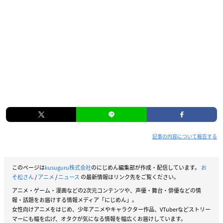
記事の内容について報告する
このページは
kusuguru株式会社
のにじめん編集部が作成・配信しています。
お
そ松さん
/
アニメ
/
ニュース
の最新情報はリンク先をご覧ください。
アニメ・ゲーム・漫画などの2次元コンテンツや、声優・舞台・俳優などの情
報・話題をお届けする情報メディア「にじめん」。
女性向けアニメをはじめ、少年アニメやキャラクター作品、VTuberなどストリー
マーにも幅を広げ、オタクが気になる情報を幅広くお届けしています。