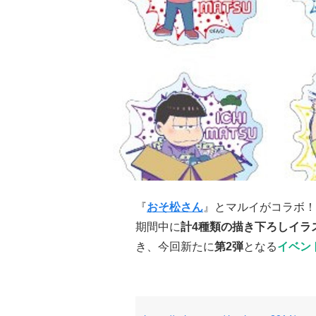
『
おそ松さん
』とマルイがコラボ！
期間中に
計4種類の描き下ろしイラ
き、今回新たに
第2弾
となる
イベン