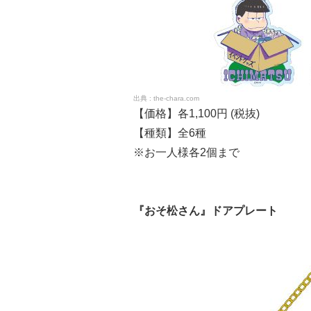
the-chara.com
【価格】各
1,100円 (税抜)
【種類】全6種
※お一人様各2個まで
『おそ松さん』ドアプレート