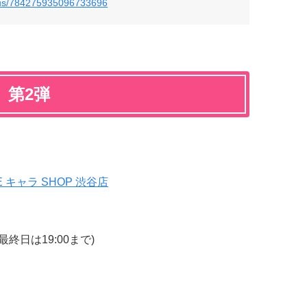
tatus/784275935096733696
』第2弾
E キャラ SHOP 渋谷店
／最終日は19:00まで)