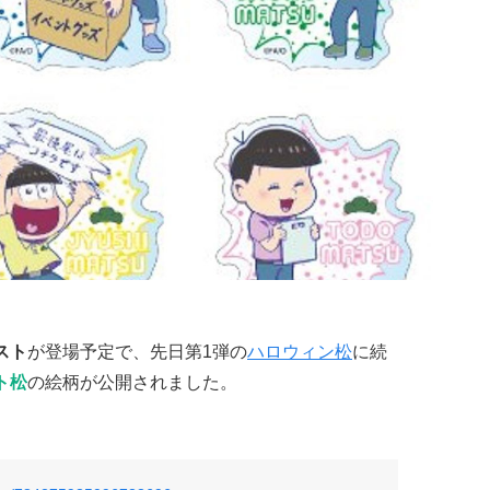
スト
が登場予定で、先日第1弾の
ハロウィン松
に続
ト松
の絵柄が公開されました。