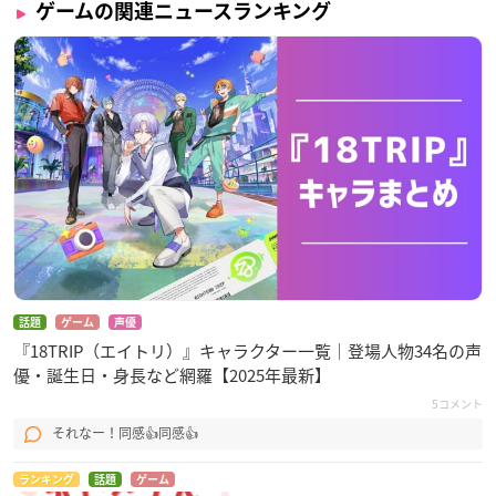
ゲームの関連ニュースランキング
話題
ゲーム
声優
『18TRIP（エイトリ）』キャラクター一覧｜登場人物34名の声
優・誕生日・身長など網羅【2025年最新】
5コメント
それなー！同感👍同感👍
ランキング
話題
ゲーム