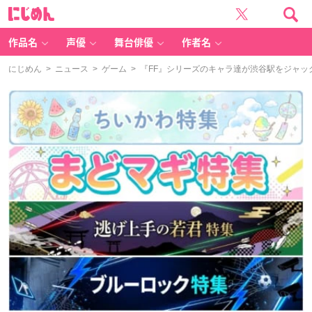
に
じ
め
ん
作品名
声優
舞台俳優
作者名
にじめん
>
ニュース
>
ゲーム
> 『FF』シリーズのキャラ達が渋谷駅をジャ