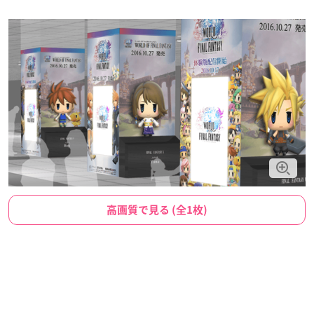
高画質で見る (全1枚)