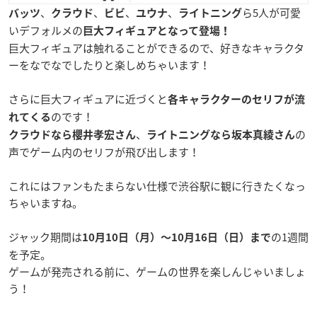
、
、
、
、
ら5人が可愛
バッツ
クラウド
ビビ
ユウナ
ライトニング
いデフォルメの
巨大フィギュアとなって登場！
巨大フィギュアは触れることができるので、好きなキャラクタ
ーをなでなでしたりと楽しめちゃいます！
さらに巨大フィギュアに近づくと
各キャラクターのセリフが流
のです！
れてくる
、
の
クラウドなら櫻井孝宏さん
ライトニングなら坂本真綾さん
声でゲーム内のセリフが飛び出します！
これにはファンもたまらない仕様で渋谷駅に観に行きたくなっ
ちゃいますね。
ジャック期間は
の1週間
10月10日（月）〜10月16日（日）まで
を予定。
ゲームが発売される前に、ゲームの世界を楽しんじゃいましょ
う！