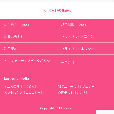
ページの先頭へ
にじめんについて
記事掲載について
お問い合わせ
プレスリリース送付先
利用規約
プライバシーポリシー
インフォマティブデータポリシ
運営会社
ー
kusuguru
media
アニメ情報［にじめん］
科学ニュース［ナゾロジー］
メンタルケア［ココロジー］
心理テスト［シンリ］
Copyright 2013 nijimen.