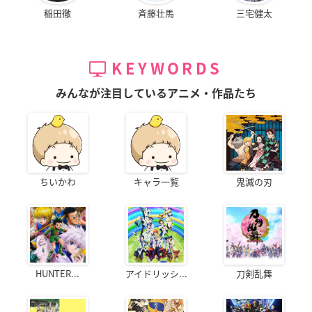
稲田徹
斉藤壮馬
三宅健太
KEYWORDS
みんなが注目しているアニメ・作品たち
ちいかわ
キャラ一覧
鬼滅の刃
HUNTER...
アイドリッシ...
刀剣乱舞