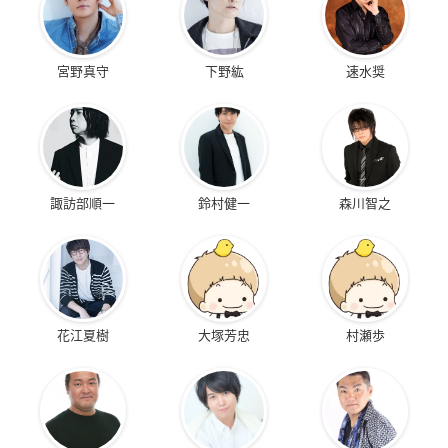
宮野真守
下野紘
速水奨
諏訪部順一
鈴村健一
森川智之
花江夏樹
大塚芳忠
村瀬歩