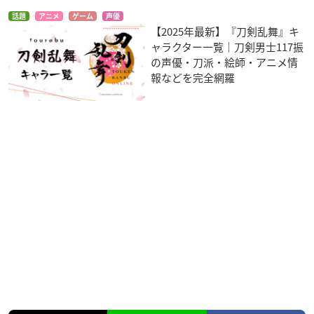
話題
アニメ
ゲーム
声優
【2025年最新】『刀剣乱舞』キ
ャラクター一覧｜刀剣男士117振
の声優・刀派・絵師・アニメ情
報などを完全網羅