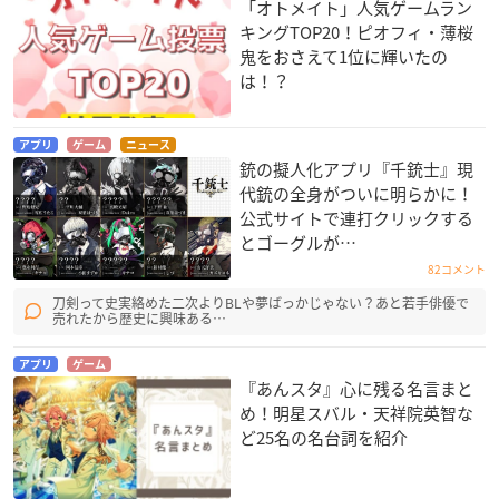
「オトメイト」人気ゲームラン
キングTOP20！ピオフィ・薄桜
鬼をおさえて1位に輝いたの
は！？
アプリ
ゲーム
ニュース
銃の擬人化アプリ『千銃士』現
代銃の全身がついに明らかに！
公式サイトで連打クリックする
とゴーグルが…
82コメント
刀剣って史実絡めた二次よりBLや夢ばっかじゃない？あと若手俳優で
売れたから歴史に興味ある…
アプリ
ゲーム
『あんスタ』心に残る名言まと
め！明星スバル・天祥院英智な
ど25名の名台詞を紹介