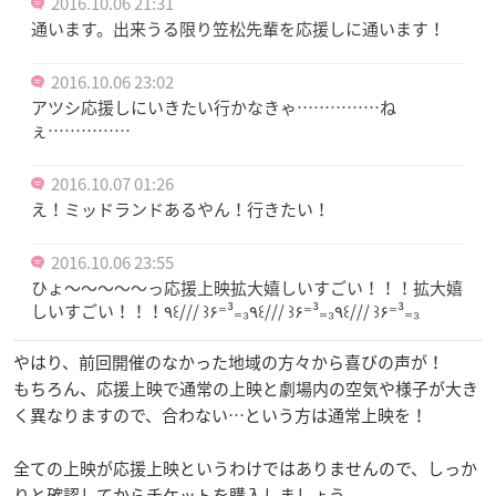
2016.10.06 21:31
通います。出来うる限り笠松先輩を応援しに通います！
2016.10.06 23:02
アツシ応援しにいきたい行かなきゃ……………ね
ぇ……………
2016.10.07 01:26
え！ミッドランドあるやん！行きたい！
2016.10.06 23:55
ひょ〜〜〜〜〜っ応援上映拡大嬉しいすごい！！！拡大嬉
しいすごい！！！٩꒰/// ꒱۶⁼³₌₃٩꒰/// ꒱۶⁼³₌₃٩꒰/// ꒱۶⁼³₌₃
やはり、前回開催のなかった地域の方々から喜びの声が！
もちろん、応援上映で通常の上映と劇場内の空気や様子が大き
く異なりますので、合わない…という方は通常上映を！
全ての上映が応援上映というわけではありませんので、しっか
りと確認してからチケットを購入しましょう。