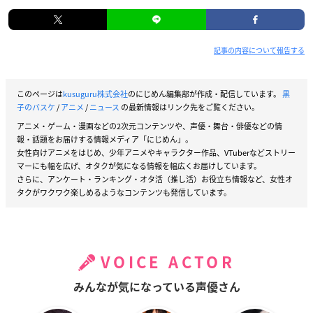
記事の内容について報告する
このページは
kusuguru株式会社
のにじめん編集部が作成・配信しています。
黒
子のバスケ
/
アニメ
/
ニュース
の最新情報はリンク先をご覧ください。
アニメ・ゲーム・漫画などの2次元コンテンツや、声優・舞台・俳優などの情
報・話題をお届けする情報メディア「にじめん」。
女性向けアニメをはじめ、少年アニメやキャラクター作品、VTuberなどストリー
マーにも幅を広げ、オタクが気になる情報を幅広くお届けしています。
さらに、アンケート・ランキング・オタ活（推し活）お役立ち情報など、女性オ
タクがワクワク楽しめるようなコンテンツも発信しています。
VOICE ACTOR
みんなが気になっている声優さん