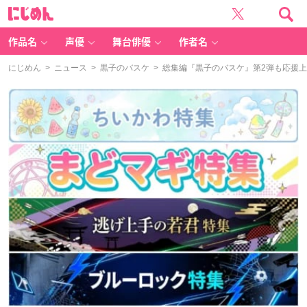
に
じ
め
ん
作品名
声優
舞台俳優
作者名
にじめん
>
ニュース
>
黒子のバスケ
> 総集編『黒子のバスケ』第2弾も応援