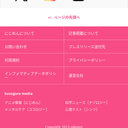
ページの先頭へ
にじめんについて
記事掲載について
お問い合わせ
プレスリリース送付先
利用規約
プライバシーポリシー
インフォマティブデータポリシ
運営会社
ー
kusuguru
media
アニメ情報［にじめん］
科学ニュース［ナゾロジー］
メンタルケア［ココロジー］
心理テスト［シンリ］
Copyright 2013 nijimen.