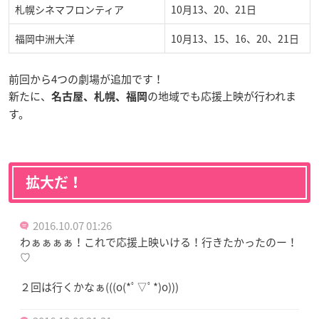
札幌シネマフロンティア
10月13、20、21日
福岡中洲大洋
10月13、15、16、20、21日
前回から4つの劇場が追加です！
新たに、
の地域でも応援上映が行われま
名古屋、札幌、福岡
す。
拡大だ！
2016.10.07 01:26
わぁぁぁぁ！これで応援上映いける！行きたかったのー！
♡
２回は行くかなぁ(((o(*ﾟ▽ﾟ*)o)))