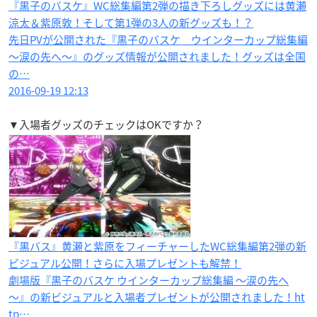
『黒子のバスケ』WC総集編第2弾の描き下ろしグッズには黄瀬
涼太＆紫原敦！そして第1弾の3人の新グッズも！？
先日PVが公開された『黒子のバスケ ウインターカップ総集編
〜涙の先へ〜』のグッズ情報が公開されました！グッズは全国
の…
2016-09-19 12:13
▼入場者グッズのチェックはOKですか？
『黒バス』黄瀬と紫原をフィーチャーしたWC総集編第2弾の新
ビジュアル公開！さらに入場プレゼントも解禁！
劇場版『黒子のバスケ ウインターカップ総集編 ～涙の先へ
～』の新ビジュアルと入場者プレゼントが公開されました！ht
tp…