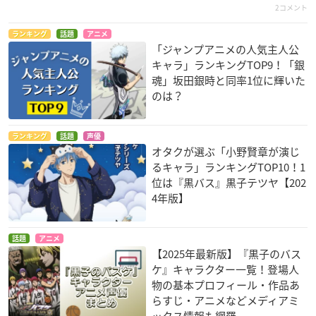
2コメント
ランキング
話題
アニメ
「ジャンプアニメの人気主人公
キャラ」ランキングTOP9！「銀
魂」坂田銀時と同率1位に輝いた
のは？
ランキング
話題
声優
オタクが選ぶ「小野賢章が演じ
るキャラ」ランキングTOP10！1
位は『黒バス』黒子テツヤ【202
4年版】
話題
アニメ
【2025年最新版】『黒子のバス
ケ』キャラクター一覧！登場人
物の基本プロフィール・作品あ
らすじ・アニメなどメディアミ