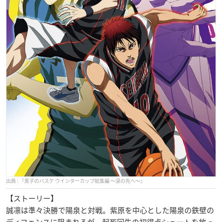
『黒子のバスケ ウインターカップ総集編 ～涙の先へ～』
【ストーリー】
誠凛は準々決勝で陽泉と対戦。紫原を中心とした陽泉の鉄壁の