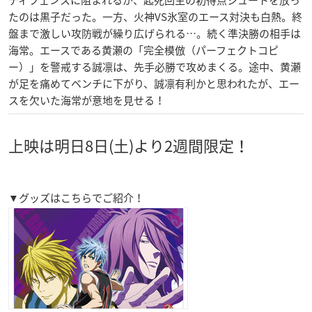
ディフェンスに阻まれるが、起死回生の初得点シュートを放っ
たのは黒子だった。一方、火神VS氷室のエース対決も白熱。終
盤まで激しい攻防戦が繰り広げられる…。続く準決勝の相手は
海常。エースである黄瀬の「完全模倣（パーフェクトコピ
ー）」を警戒する誠凛は、先手必勝で攻めまくる。途中、黄瀬
が足を痛めてベンチに下がり、誠凛有利かと思われたが、エー
スを欠いた海常が意地を見せる！
上映は明日8日(土)より2週間限定！
▼グッズはこちらでご紹介！