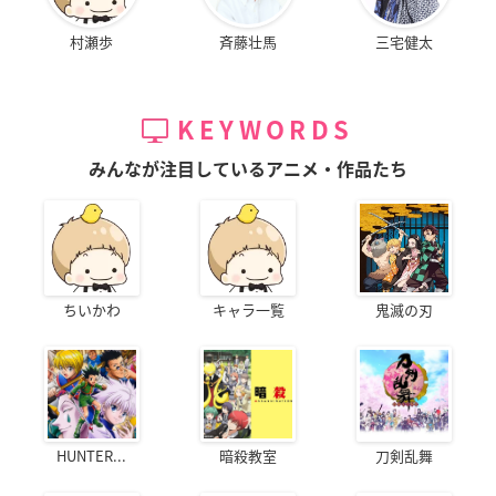
村瀬歩
斉藤壮馬
三宅健太
KEYWORDS
みんなが注目しているアニメ・作品たち
ちいかわ
キャラ一覧
鬼滅の刃
HUNTER...
暗殺教室
刀剣乱舞