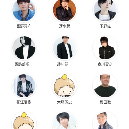
宮野真守
速水奨
下野紘
諏訪部順一
鈴村健一
森川智之
花江夏樹
大塚芳忠
稲田徹