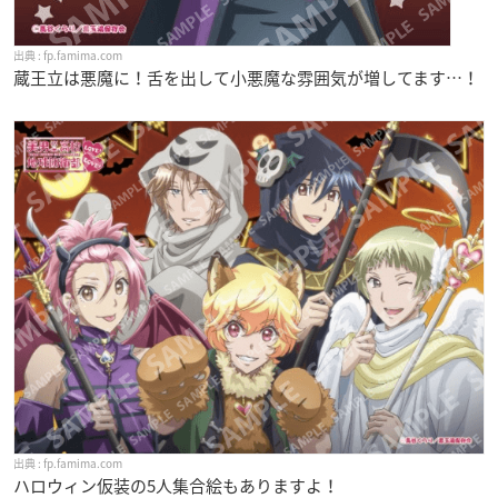
fp.famima.com
蔵王立は悪魔に！舌を出して小悪魔な雰囲気が増してます…！
fp.famima.com
ハロウィン仮装の5人集合絵もありますよ！