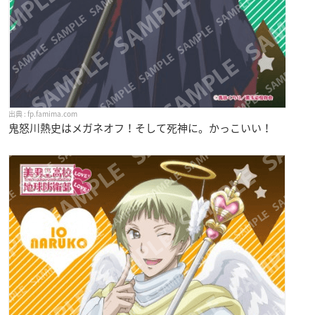
fp.famima.com
鬼怒川熱史はメガネオフ！そして死神に。かっこいい！