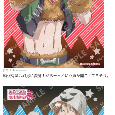
fp.famima.com
箱根有基は狼男に変身！がおーっという声が聞こえてきそう。