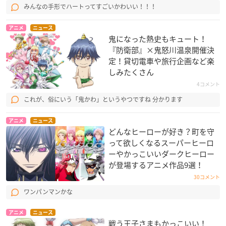
みんなの手形でハートってすごいかわいい！！！
アニメ
ニュース
鬼になった熱史もキュート！
『防衛部』×鬼怒川温泉開催決
定！貸切電車や旅行企画など楽
しみたくさん
4コメント
これが、俗にいう「鬼かわ」というやつですね 分かります
アニメ
ニュース
どんなヒーローが好き？町を守
って欲しくなるスーパーヒーロ
ーやかっこいいダークヒーロー
が登場するアニメ作品9選！
30コメント
ワンパンマンかな
アニメ
ニュース
戦う王子さまもかっこいい！