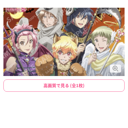
高画質で見る (全1枚)