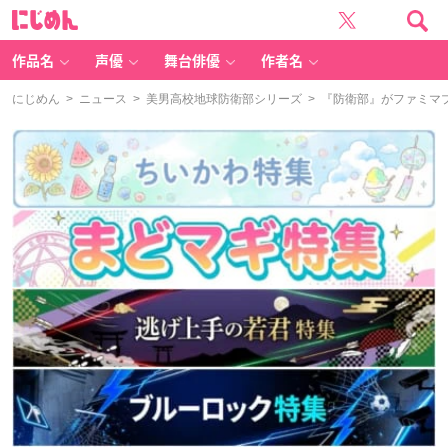
に
じ
め
ん
作品名
声優
舞台俳優
作者名
にじめん
>
ニュース
>
美男高校地球防衛部シリーズ
> 『防衛部』がファミマ