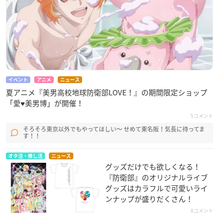
イベント
アニメ
ニュース
夏アニメ『美男高校地球防衛部LOVE！』の期間限定ショップ
「愛♥美男博」が開催！
5コメント
そろそろ東京以外でもやってほしい〜 せめて東名阪！気長に待ってま
す！！
オタ活・推し活
ニュース
グッズだけでも欲しくなる！
『防衛部』のオリジナルライブ
グッズはカラフルで可愛いライ
ンナップが盛りだくさん！
8コメント