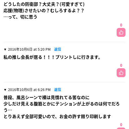
どうしたの防衛部？大丈夫？(可愛すぎて)
応援(物理)させたいの？むしろするよ？？
…って、切に思う
0
2016年10月6日 at 5:20 PM
返信
私の推し会長が居る！！！プリントしに行きます。
0
2016年10月6日 at 6:26 PM
返信
普段、風呂シーンで裸は見慣れてる筈なのに
少しだけ見える腹筋とかにテンションが上がるのは何でだろ
う…
とりあえず全部可愛いので、お金の許す限り印刷します
0