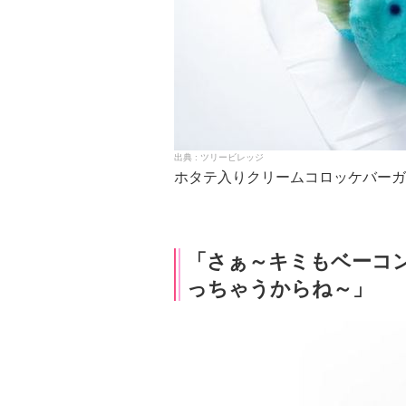
ツリービレッジ
ホタテ入りクリームコロッケバーガ
「さぁ～キミもベーコ
っちゃうからね～」