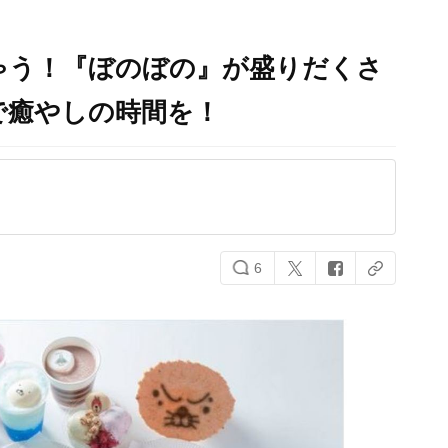
ゃう！『ぼのぼの』が盛りだくさ
で癒やしの時間を！
6