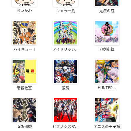
ちいかわ
キャラ一覧
鬼滅の刃
ハイキュー!!
アイドリッシ...
刀剣乱舞
暗殺教室
銀魂
HUNTER...
呪術廻戦
ヒプノシスマ...
テニスの王子様