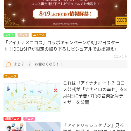
フェア
カフェ
ニュース
「アイナナ×ココス」コラボキャンペーンが8月27日スター
ト！IDOLiSH7が限定の撮り下ろしビジュアルでお出迎え♪
3コメント
まじ？！？！お金なくなる！！
ニュース
これは『アイナナ』…！？ ココ
ス公式が「ナナイロの幸せ」を8
月4日に予告♪ 7色の音楽記号テ
ィザーを公開
劇場アニメ
アニメ
『アイドリッシュセブン』見る