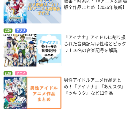
順番・時系列・TVアニメ＆劇場
版全作品まとめ【2026年最新】
話題
アプリ
『アイナナ』アイドルに割り振
られた音楽記号は性格とピッタ
リ！16名の音楽記号を解説
話題
アニメ
男性アイドルアニメ作品まと
め！『アイナナ』『あんスタ』
『ツキウタ』など12作品