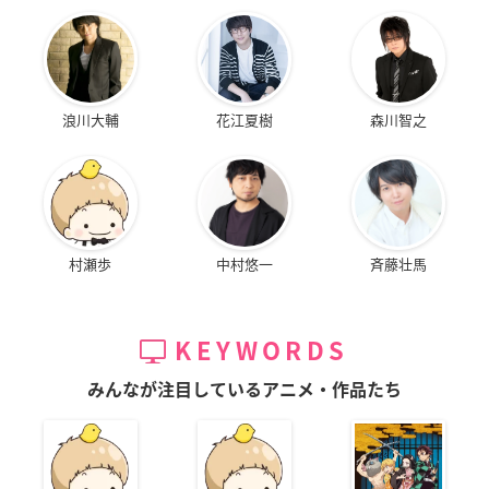
浪川大輔
花江夏樹
森川智之
村瀬歩
中村悠一
斉藤壮馬
KEYWORDS
みんなが注目しているアニメ・作品たち