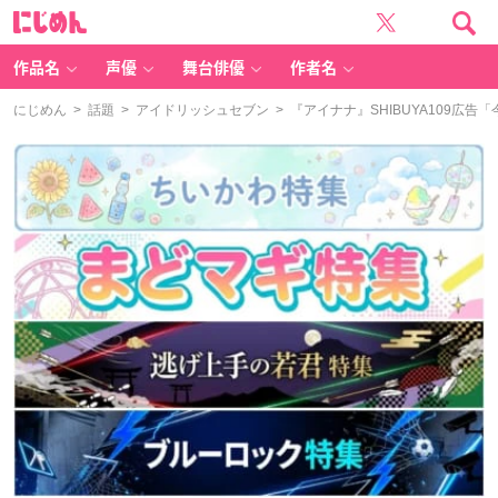
に
じ
め
ん
作品名
声優
舞台俳優
作者名
にじめん
>
話題
>
アイドリッシュセブン
> 『アイナナ』SHIBUYA109広