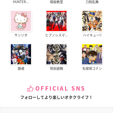
HUNTER...
暗殺教室
刀剣乱舞
サンリオ
ヒプノシスマ...
ハイキュー!!
銀魂
呪術廻戦
名探偵コナン
OFFICIAL SNS
フォローしてより楽しいオタクライフ！