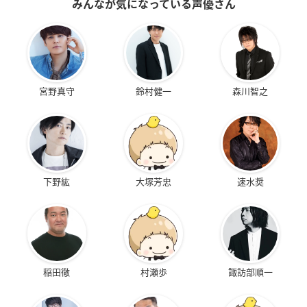
みんなが気になっている声優さん
宮野真守
鈴村健一
森川智之
下野紘
大塚芳忠
速水奨
稲田徹
村瀬歩
諏訪部順一