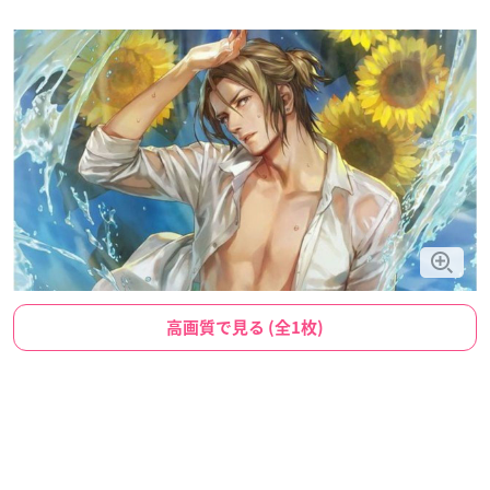
高画質で見る (全1枚)