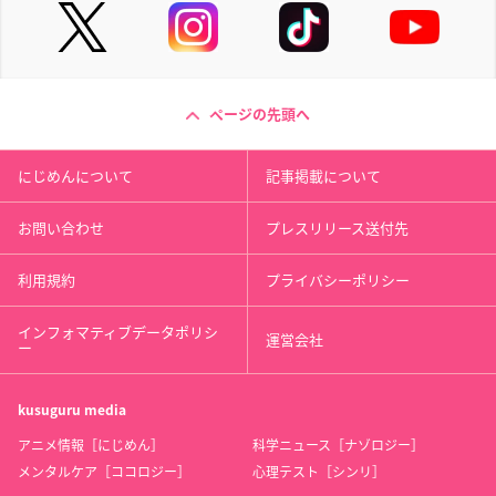
ページの先頭へ
にじめんについて
記事掲載について
お問い合わせ
プレスリリース送付先
利用規約
プライバシーポリシー
インフォマティブデータポリシ
運営会社
ー
kusuguru
media
アニメ情報［にじめん］
科学ニュース［ナゾロジー］
メンタルケア［ココロジー］
心理テスト［シンリ］