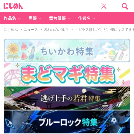
に
じ
め
ん
作品名
声優
舞台俳優
作者名
にじめん
>
ニュース
>
囚われのパルマ
> 「ガラス越しだけど、俺にキスできる