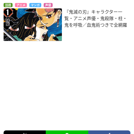
話題
アニメ
マンガ
声優
『鬼滅の刃』キャラクター一
覧・アニメ声優・鬼殺隊・柱・
鬼を呼吸／血鬼術つきで全網羅