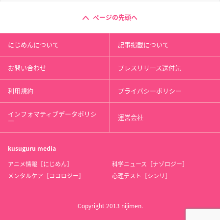
ページの先頭へ
にじめんについて
記事掲載について
お問い合わせ
プレスリリース送付先
利用規約
プライバシーポリシー
インフォマティブデータポリシ
運営会社
ー
kusuguru
media
アニメ情報［にじめん］
科学ニュース［ナゾロジー］
メンタルケア［ココロジー］
心理テスト［シンリ］
Copyright 2013 nijimen.