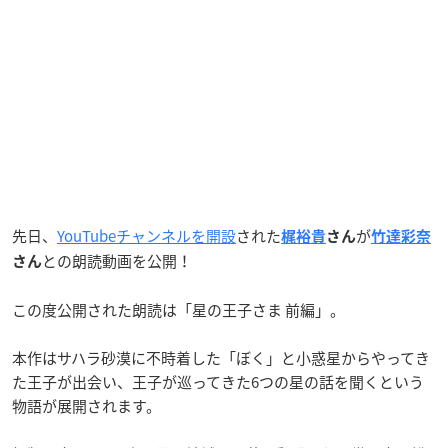
先日、
YouTubeチャンネルを開設
された
が
梶裕貴
さん
竹達彩奈
との朗読動画を公開！
さん
この度公開された朗読は「星の王子さま 前編」。
本作はサハラ砂漠に不時着した「ぼく」と小惑星からやってき
た王子が出会い、王子が巡ってきた6つの星の話を聞くという
物語が展開されます。