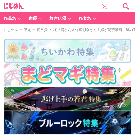
に
じ
め
ん
作品名
声優
舞台俳優
作者名
にじめん
>
話題
>
梶裕貴
> 梶裕貴さん＆竹達彩奈さん夫婦が朗読動画「星の