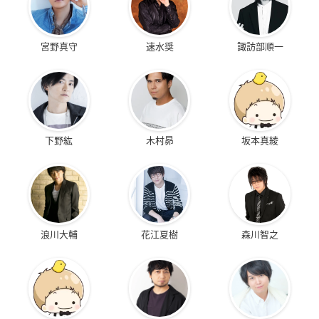
宮野真守
速水奨
諏訪部順一
下野紘
木村昴
坂本真綾
浪川大輔
花江夏樹
森川智之