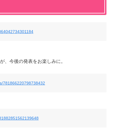
81864042734301184
が、今後の発表をお楽しみに。
tus/781866220798738432
s/781882851562139648