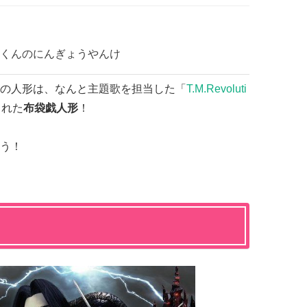
くんのにんぎょうやんけ
の人形は、なんと主題歌を担当した「
T.M.Revoluti
られた
布袋戯人形
！
う！