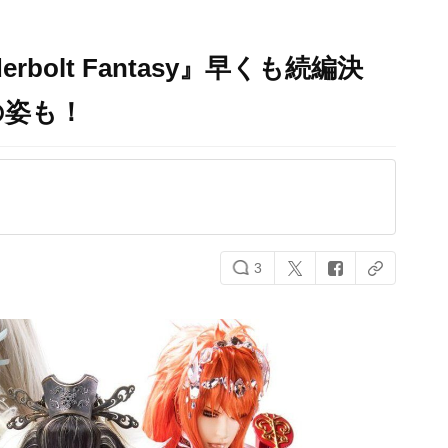
bolt Fantasy​』早くも続編決
の姿も！
3