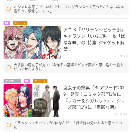
オシャレな感じでいいね でも、フレグランスって買ったことないなぁ
香りって想像しにくいし…
BL
ニュース
アニメ『ヤリチン☆ビッチ部』
キャラソン「いちご味」＆「ば
なな味」の”特濃”ジャケット解
禁！
7コメント
大多数の腐女子が見ている作品の基準をビッチ部だと思い込む一般人
がいませんように
アンケート
BL
ニュース
腐女子の祭典「BLアワード201
9」発表！コミック部門1位に
『リカー＆シガレット』、シリ
ーズ部門1位に『憂鬱な朝』
4コメント
ドラックレスセックスが2位なんだ…！好き嫌い分かれると思ったの
に…