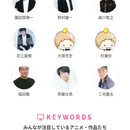
諏訪部順一
鈴村健一
森川智之
花江夏樹
大塚芳忠
村瀬歩
稲田徹
斉藤壮馬
三宅健太
KEYWORDS
みんなが注目しているアニメ・作品たち