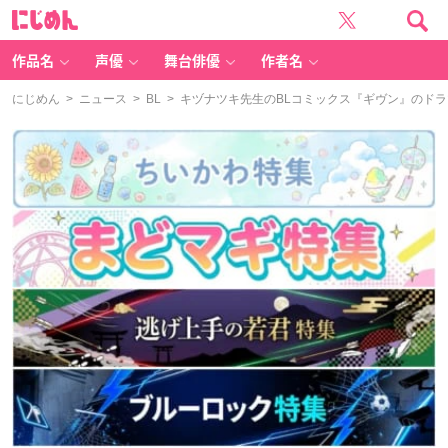
に
じ
め
ん
作品名
声優
舞台俳優
作者名
にじめん
>
ニュース
>
BL
> キヅナツキ先生のBLコミックス『ギヴン』のド