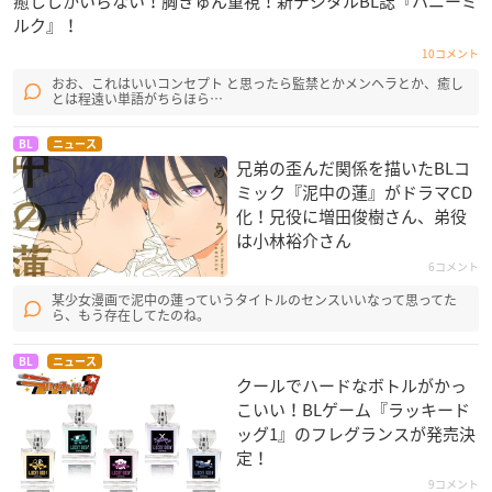
癒ししかいらない！胸きゅん重視！新デジタルBL誌『ハニーミ
ルク』！
10コメント
おお、これはいいコンセプト と思ったら監禁とかメンヘラとか、癒し
とは程遠い単語がちらほら…
BL
ニュース
兄弟の歪んだ関係を描いたBLコ
ミック『泥中の蓮』がドラマCD
化！兄役に増田俊樹さん、弟役
は小林裕介さん
6コメント
某少女漫画で泥中の蓮っていうタイトルのセンスいいなって思ってた
ら、もう存在してたのね。
BL
ニュース
クールでハードなボトルがかっ
こいい！BLゲーム『ラッキード
ッグ1』のフレグランスが発売決
定！
9コメント