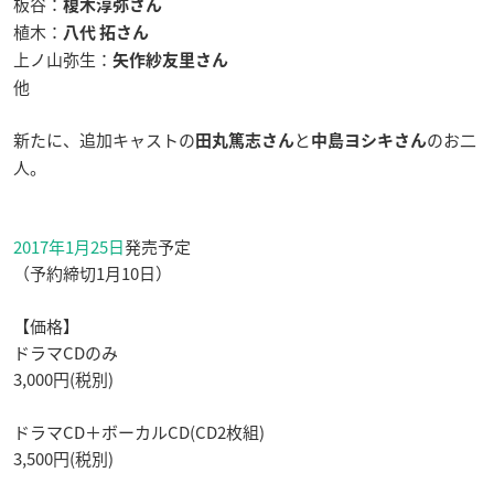
板谷：
榎木淳弥さん
植木：
八代 拓さん
上ノ山弥生：
矢作紗友里さん
他
新たに、追加キャストの
と
のお二
田丸篤志さん
中島ヨシキさん
人。
2017年1月25日
発売予定
（予約締切1月10日）
【価格】
ドラマCDのみ
3,000円(税別)
ドラマCD＋ボーカルCD(CD2枚組)
3,500円(税別)