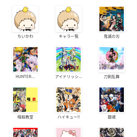
ちいかわ
キャラ一覧
鬼滅の刃
HUNTER...
アイドリッシ...
刀剣乱舞
暗殺教室
ハイキュー!!
銀魂