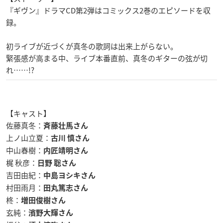
『ギヴン』ドラマCD第2弾はコミックス2巻のエピソードを収
録。
初ライブが近づくが真冬の歌詞は出来上がらない。
緊張感が高まる中、ライブ本番直前、真冬のギターの弦が切
れ……!?
【キャスト】
佐藤真冬：
斉藤壮馬さん
上ノ山立夏：
古川 慎さん
中山春樹：
内匠靖明さん
梶 秋彦：
日野 聡さん
吉田由紀：
中島ヨシキさん
村田雨月：
田丸篤志さん
柊：
増田俊樹さん
玄純：
濱野大輝さん