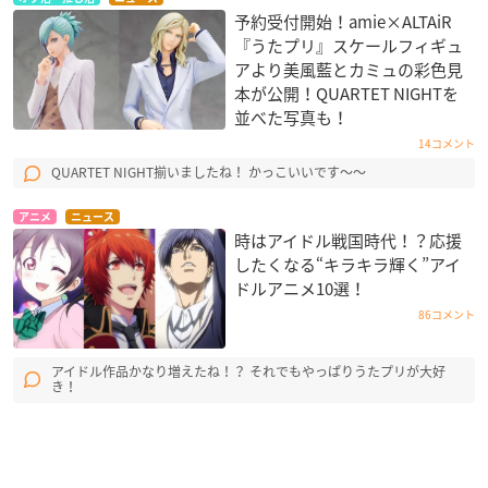
予約受付開始！amie×ALTAiR
『うたプリ』スケールフィギュ
アより美風藍とカミュの彩色見
本が公開！QUARTET NIGHT​を
並べた写真も！
14コメント
QUARTET NIGHT揃いましたね！ かっこいいです〜〜
アニメ
ニュース
時はアイドル戦国時代！？応援
したくなる“キラキラ輝く”アイ
ドルアニメ10選！
86コメント
アイドル作品かなり増えたね！？ それでもやっぱりうたプリが大好
き！