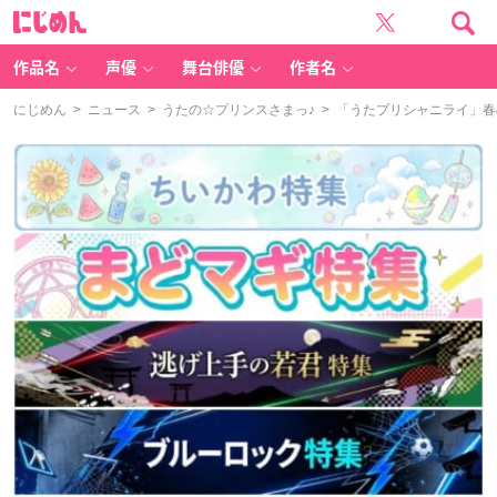
に
じ
め
ん
作品名
声優
舞台俳優
作者名
にじめん
>
ニュース
>
うたの☆プリンスさまっ♪
> 「うたプリシャニライ」