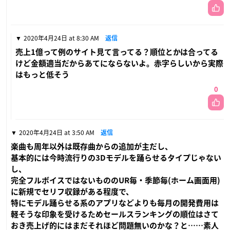
2020年4月24日 at 8:30 AM
返信
売上1億って例のサイト見て言ってる？順位とかは合ってる
けど金額適当だからあてにならないよ。赤字らしいから実際
はもっと低そう
0
2020年4月24日 at 3:50 AM
返信
楽曲も周年以外は既存曲からの追加が主だし、
基本的には今時流行りの3Dモデルを踊らせるタイプじゃない
し、
完全フルボイスではないもののUR毎・季節毎(ホーム画面用)
に新規でセリフ収録がある程度で、
特にモデル踊らせる系のアプリなどよりも毎月の開発費用は
軽そうな印象を受けるためセールスランキングの順位はさて
おき売上げ的にはまだそれほど問題無いのかな？と……素人