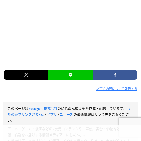
記事の内容について報告する
このページは
kusuguru株式会社
のにじめん編集部が作成・配信しています。
う
たの☆プリンスさまっ♪
/
アプリ
/
ニュース
の最新情報はリンク先をご覧くださ
い。
アニメ・ゲーム・漫画などの2次元コンテンツや、声優・舞台・俳優などの情
報・話題をお届けする情報メディア「にじめん」。
女性向けアニメをはじめ、少年アニメやキャラクター作品、VTuberなどストリー