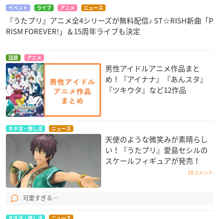
イベント
ライブ
アニメ
ニュース
『うたプリ』アニメ全4シリーズが無料配信♪ ST☆RISH新曲「P
RISM FOREVER!」＆15周年ライブも決定
話題
アニメ
男性アイドルアニメ作品まと
め！『アイナナ』『あんスタ』
『ツキウタ』など12作品
オタ活・推し活
ニュース
天使のような微笑みが素晴らし
い！『うたプリ』愛島セシルの
スケールフィギュアが発売！
28コメント
可愛すぎる…
オタ活・推し活
ニュース