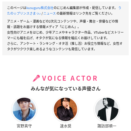
このページは
kusuguru株式会社
のにじめん編集部が作成・配信しています。
う
たの☆プリンスさまっ♪
/
ニュース
の最新情報はリンク先をご覧ください。
アニメ・ゲーム・漫画などの2次元コンテンツや、声優・舞台・俳優などの情
報・話題をお届けする情報メディア「にじめん」。
女性向けアニメをはじめ、少年アニメやキャラクター作品、VTuberなどストリー
マーにも幅を広げ、オタクが気になる情報を幅広くお届けしています。
さらに、アンケート・ランキング・オタ活（推し活）お役立ち情報など、女性オ
タクがワクワク楽しめるようなコンテンツも発信しています。
VOICE ACTOR
みんなが気になっている声優さん
宮野真守
速水奨
諏訪部順一