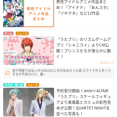
男性アイドルアニメ作品まと
め！『アイナナ』『あんスタ』
『ツキウタ』など12作品
ゲーム
ニュース
『うたプリ』のリズムゲームア
プリ『シャニライ』よりCM公
開！プリンスたちが滑らかに動
く！
25コメント
音ゲ得意ではないからMUSICに手が出なかった民 スライドが上手くで
きるか不安だけど、動…
オタ活・推し活
ニュース
予約受付開始！amie×ALTAiR
『うたプリ』スケールフィギュ
アより美風藍とカミュの彩色見
本が公開！QUARTET NIGHT​を
並べた写真も！