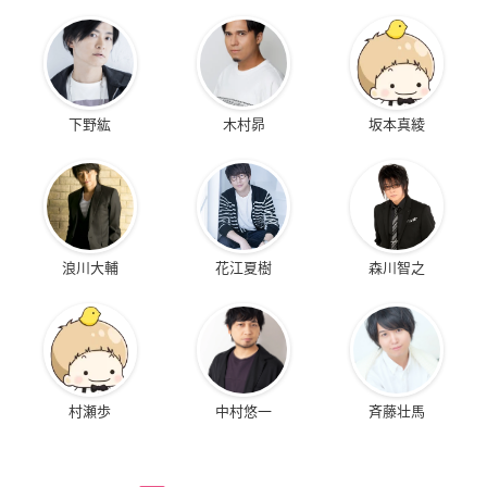
下野紘
木村昴
坂本真綾
浪川大輔
花江夏樹
森川智之
村瀬歩
中村悠一
斉藤壮馬