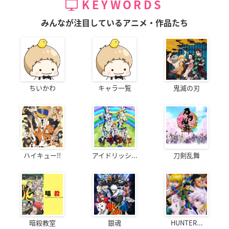
KEYWORDS
みんなが注目しているアニメ・作品たち
ちいかわ
キャラ一覧
鬼滅の刃
ハイキュー!!
アイドリッシ...
刀剣乱舞
暗殺教室
銀魂
HUNTER...