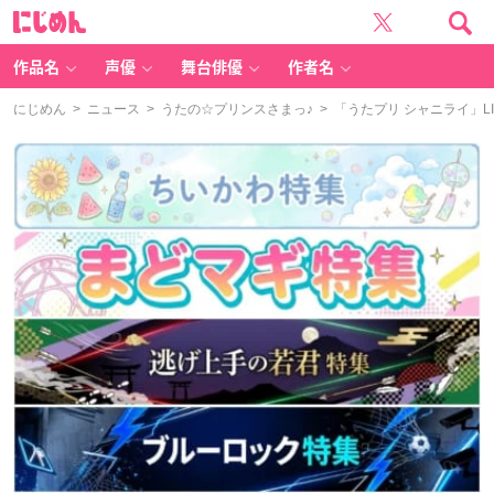
に
じ
め
ん
作品名
声優
舞台俳優
作者名
にじめん
>
ニュース
>
うたの☆プリンスさまっ♪
> 「うたプリ シャニライ」L