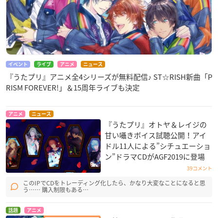
イベント
ライブ
アニメ
ニュース
『うたプリ』アニメ全4シリーズが無料配信♪ ST☆RISH新曲「P
RISM FOREVER!」＆15周年ライブも決定
アニメ
ニュース
『うたプリ』オトヤ＆レイジの
甘い囁きボイス試聴公開！アイ
ドル11人による”シチュエーショ
ン”ドラマCDがAGF2019に登場
39コメント
このIPでCDをトレーディング化したら、かなり大変なことになると思
う…… 購入制限もある…
話題
アニメ