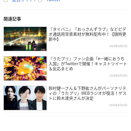
関連記事
『タイバニ』『おっさんずラブ』などビデ
オ通話用背景素材が無料配布中！【随時更
新中】
2020年5月03日
『うたプリ』ファン企画「#一緒におうち
入国」がTwitterで開催！キャストツイート
＆反応まとめ
2020年4月20日
鈴村健一さん＆下野紘さんがパーソナリテ
ィの『うたプリ』WEBラジオが復活！ゲス
トに鈴木達央さんが決定
2020年4月14日