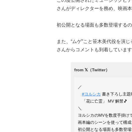
この度公開されたミュージックビデ
さんがディレクターを務め、映画本
初公開となる場面も多数登場するの
また、“ムゲ”こと笹木美代役を演
さんからコメントも到着しています
／
#ヨルシカ
書き下ろし主題
「花に亡霊」 MV 解禁🎵
＼
ヨルシカのMVを数度手掛け
画本編のシーンを使って構成
初公開となる場面も多数登場