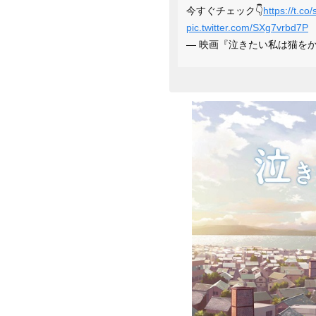
今すぐチェック👇
https://t.co
pic.twitter.com/SXg7vrbd7P
— 映画『泣きたい私は猫をかぶる』