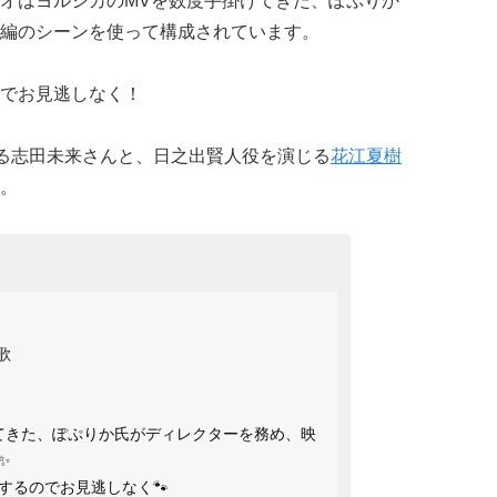
オはヨルシカのMVを数度手掛けてきた、ぽぷりか
編のシーンを使って構成されています。
でお見逃しなく！
じる志田未来さんと、日之出賢人役を演じる
花江夏樹
。
歌
てきた、ぽぷりか氏がディレクターを務め、映
✨
するのでお見逃しなく🐾