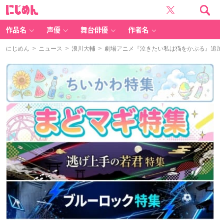
に
じ
め
ん
作品名
声優
舞台俳優
作者名
にじめん
>
ニュース
>
浪川大輔
> 劇場アニメ『泣きたい私は猫をかぶる』追