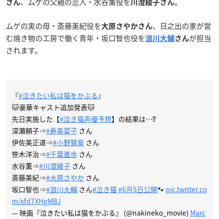
、ムゲの父親の恋人・水谷薫役を
。
さん
川澄綾子さん
ムゲの実の母・斎藤美紀役を
、日之出の家が営
大原さやかさん
む焼き物の工房で働く青年・坂口智也役を
が担当
浪川大輔
さん
されます。
『
#泣きたい私は猫をかぶる
』
🐱豪華キャスト追加発表🐱
先日実施した【
#泣き猫声優予想
】の結果は…⁉
深瀬頼子⇒
#寿美菜子
さん
伊佐美正道⇒
#小野賢章
さん
笹木洋治⇒
#千葉進歩
さん
水谷薫⇒
#川澄綾子
さん
斎藤美紀⇒
#大原さやか
さん
坂口智也⇒
#浪川大輔
さん
#泣き猫
#6月5日公開
🐾
pic.twitter.co
m/xfd7XHgMBJ
— 映画『泣きたい私は猫をかぶる』 (@nakineko_movie)
Marc