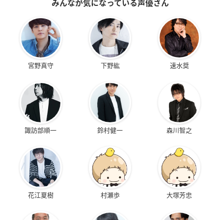
みんなが気になっている声優さん
宮野真守
下野紘
速水奨
諏訪部順一
鈴村健一
森川智之
花江夏樹
村瀬歩
大塚芳忠