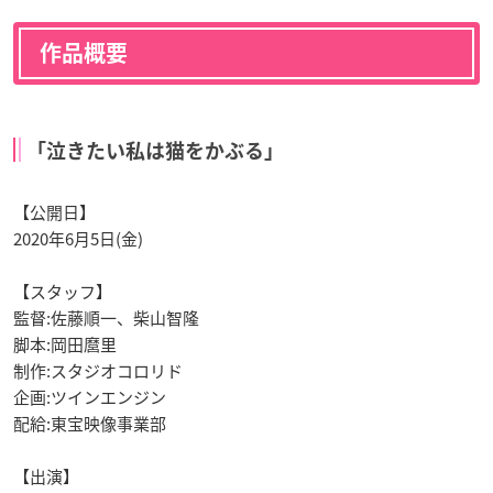
作品概要
「泣きたい私は猫をかぶる」
【公開日】
2020年6月5日(金)
【スタッフ】
監督:佐藤順一、柴山智隆
脚本:岡田麿里
制作:スタジオコロリド
企画:ツインエンジン
配給:東宝映像事業部
【出演】