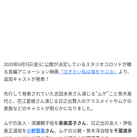
2020年6月5日(金)に公開が決定しているスタジオコロリドが贈
る長編アニメーション映画
『泣きたい私は猫をかぶる』
より、
追加キャストが発表！
先行して発表されていた志田未来さん演じる“ムゲ”こと笹木美
代と、花江夏樹さん演じる日之出賢人のクラスメイトやムゲの
家族などのキャストが明らかになりました。
ムゲの友人・深瀬頼子役を
、日之出の友人・伊佐
寿美菜子さん
美正道役を
、ムゲの父親・笹木洋治役を
小野賢章
さん
千葉進歩