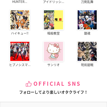
HUNTER...
アイドリッシ...
刀剣乱舞
ハイキュー!!
暗殺教室
銀魂
ヒプノシスマ...
サンリオ
呪術廻戦
OFFICIAL SNS
フォローしてより楽しいオタクライフ！