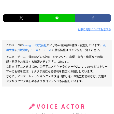
記事の内容について報告する
このページは
kusuguru株式会社
のにじめん編集部が作成・配信しています。
浪
川大輔
/
小野賢章
/
アニメ
/
ニュース
の最新情報はリンク先をご覧ください。
アニメ・ゲーム・漫画などの2次元コンテンツや、声優・舞台・俳優などの情
報・話題をお届けする情報メディア「にじめん」。
女性向けアニメをはじめ、少年アニメやキャラクター作品、VTuberなどストリー
マーにも幅を広げ、オタクが気になる情報を幅広くお届けしています。
さらに、アンケート・ランキング・オタ活（推し活）お役立ち情報など、女性オ
タクがワクワク楽しめるようなコンテンツも発信しています。
VOICE ACTOR