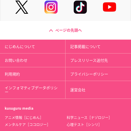
ページの先頭へ
にじめんについて
記事掲載について
お問い合わせ
プレスリリース送付先
利用規約
プライバシーポリシー
インフォマティブデータポリシ
運営会社
ー
kusuguru
media
アニメ情報［にじめん］
科学ニュース［ナゾロジー］
メンタルケア［ココロジー］
心理テスト［シンリ］