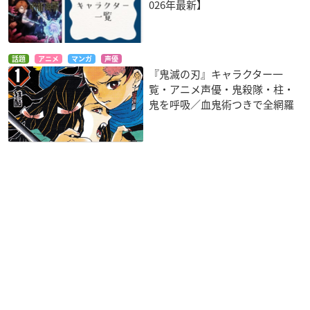
026年最新】
話題
アニメ
マンガ
声優
『鬼滅の刃』キャラクター一
覧・アニメ声優・鬼殺隊・柱・
鬼を呼吸／血鬼術つきで全網羅