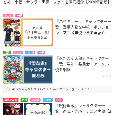
とめ 小狼・サクラ・黒鋼・ファイを徹底紹介【2026年最新】
アニメ
声優
『ハイキュー!!』キャラクター一
覧！登場人物を学校・ポジショ
ン・アニメ声優つきで全紹介
話題
アニメ
マンガ
声優
『忍たま乱太郎』キャラクター
一覧 学年・委員会・アニメ声
優を網羅
7コメント
めっちゃ分かりやすいです！ ありがとうございます！！
劇場アニメ
話題
アニメ
マンガ
声優
『呪術廻戦』キャラクター一
覧 術式・等級・アニメ声優【2