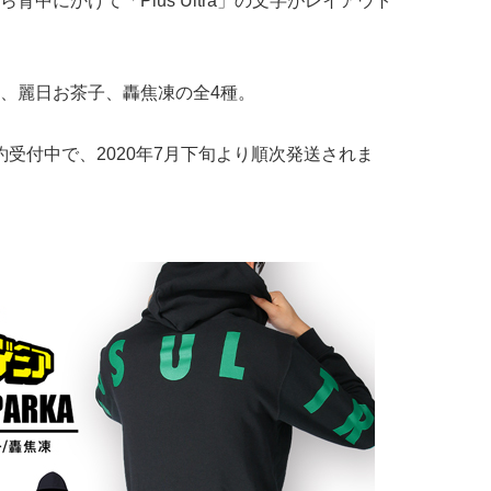
中にかけて「Plus Ultra」の文字がレイアウト
、麗日お茶子、轟焦凍の全4種。
約受付中で、2020年7月下旬より順次発送されま