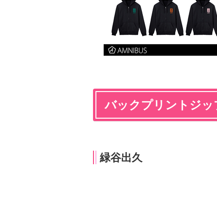
バックプリントジッ
緑谷出久