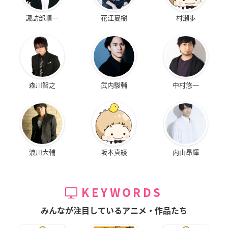
諏訪部順一
花江夏樹
村瀬歩
森川智之
武内駿輔
中村悠一
浪川大輔
坂本真綾
内山昂輝
KEYWORDS
みんなが注目しているアニメ・作品たち