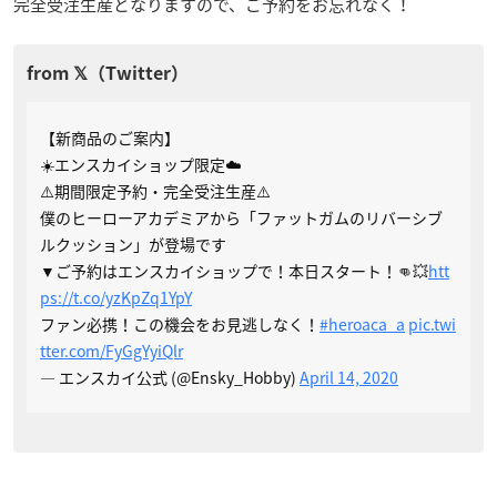
完全受注生産となりますので、ご予約をお忘れなく！
【新商品のご案内】
☀️エンスカイショップ限定☁️
⚠️期間限定予約・完全受注生産⚠️
僕のヒーローアカデミアから「ファットガムのリバーシブ
ルクッション」が登場です
▼ご予約はエンスカイショップで！本日スタート！👊💥
htt
ps://t.co/yzKpZq1YpY
ファン必携！この機会をお見逃しなく！
#heroaca_a
pic.twi
tter.com/FyGgYyiQlr
— エンスカイ公式 (@Ensky_Hobby)
April 14, 2020