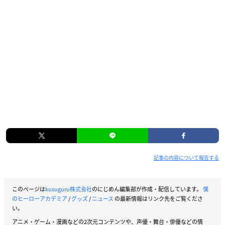
記事の内容について報告する
このページは
kusuguru株式会社
のにじめん編集部が作成・配信しています。
僕
のヒーローアカデミア
/
グッズ
/
ニュース
の最新情報はリンク先をご覧くださ
い。
アニメ・ゲーム・漫画などの2次元コンテンツや、声優・舞台・俳優などの情