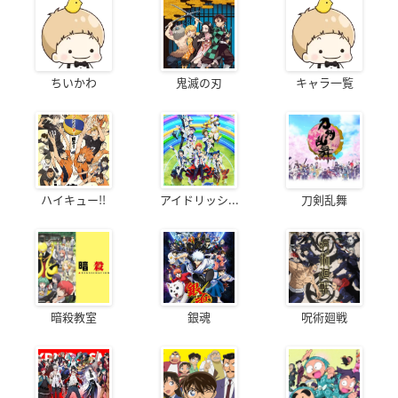
ちいかわ
鬼滅の刃
キャラ一覧
ハイキュー!!
アイドリッシ...
刀剣乱舞
暗殺教室
銀魂
呪術廻戦