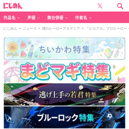
に
じ
め
ん
作品名
声優
舞台俳優
作者名
にじめん
>
ニュース
>
僕のヒーローアカデミア
> 『ヒロアカ』プロヒーロー