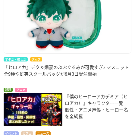
オタ活・推し活
グッズ
『ヒロアカ』デク＆爆豪のぷぷぐるみが可愛すぎ♪ マスコット
全9種や雄英スクールバッグが8月3日受注開始
話題
アニメ
『僕のヒーローアカデミア（ヒ
ロアカ）』キャラクター一覧
個性・アニメ声優・ヒーロー名
を全網羅
イベント
カフェ
ニュース