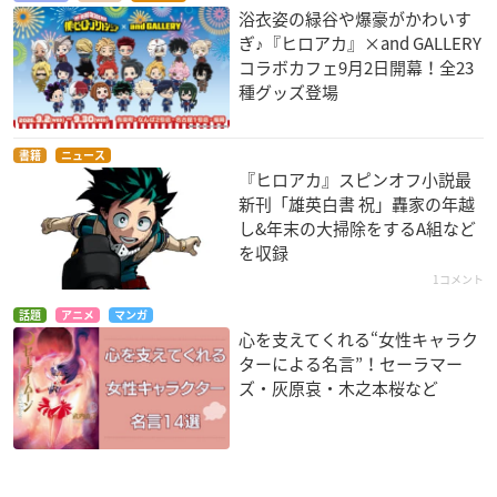
浴衣姿の緑谷や爆豪がかわいす
ぎ♪『ヒロアカ』×and GALLERY
コラボカフェ9月2日開幕！全23
種グッズ登場
書籍
ニュース
『ヒロアカ』スピンオフ小説最
新刊「雄英白書 祝」轟家の年越
し&年末の大掃除をするA組など
を収録
1コメント
話題
アニメ
マンガ
心を支えてくれる“女性キャラク
ターによる名言”！セーラマー
ズ・灰原哀・木之本桜など