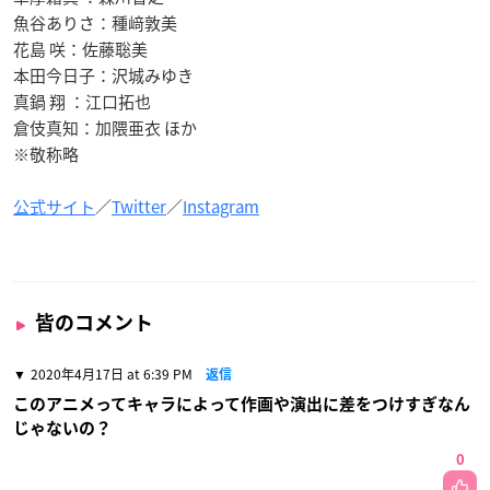
魚谷ありさ：種﨑敦美
花島 咲：佐藤聡美
本田今日子：沢城みゆき
真鍋 翔 ：江口拓也
倉伎真知：加隈亜衣 ほか
※敬称略
公式サイト
／
Twitter
／
Instagram
皆のコメント
2020年4月17日 at 6:39 PM
返信
このアニメってキャラによって作画や演出に差をつけすぎなん
じゃないの？
0