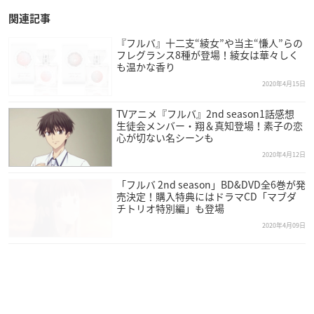
関連記事
『フルバ』十二支“綾女”や当主“慊人”らの
フレグランス8種が登場！綾女は華々しく
も温かな香り
2020年4月15日
TVアニメ『フルバ』2nd season1話感想
生徒会メンバー・翔＆真知登場！素子の恋
心が切ない名シーンも
2020年4月12日
「フルバ 2nd season」BD&DVD全6巻が発
売決定！購入特典にはドラマCD「マブダ
チトリオ特別編」も登場
2020年4月09日