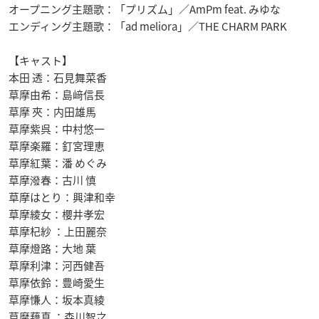
オープニング主題歌：「プリズム」／AmPm feat. みゆな
エンディング主題歌：「ad meliora」／THE CHARM PARK
【キャスト】
本田 透：石見舞菜香
草摩由希：島﨑信長
草摩 夾：内田雄馬
草摩紫呉：中村悠一
草摩楽羅：釘宮理恵
草摩紅葉：潘 めぐみ
草摩潑春：古川 慎
草摩はとり：興津和幸
草摩綾女：櫻井孝宏
草摩杞紗 ：上田麗奈
草摩燈路：大地 葉
草摩利津：河西健吾
草摩依鈴：豊崎愛生
草摩慊人：坂本真綾
草摩藉真 ：森川智之