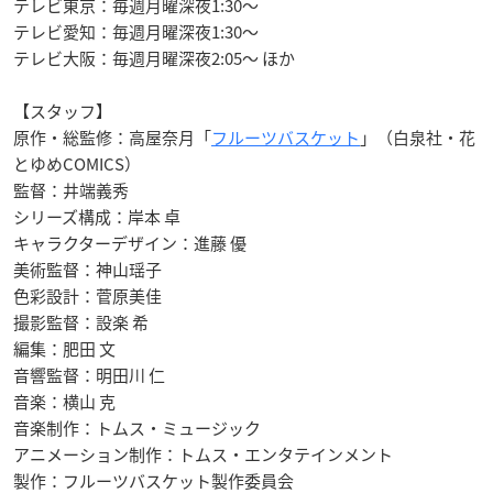
テレビ東京：毎週月曜深夜1:30～
テレビ愛知：毎週月曜深夜1:30～
テレビ大阪：毎週月曜深夜2:05～ ほか
【スタッフ】
原作・総監修：高屋奈月「
フルーツバスケット
」（白泉社・花
とゆめCOMICS）
監督：井端義秀
シリーズ構成：岸本 卓
キャラクターデザイン：進藤 優
美術監督：神山瑶子
色彩設計：菅原美佳
撮影監督：設楽 希
編集：肥田 文
音響監督：明田川 仁
音楽：横山 克
音楽制作：トムス・ミュージック
アニメーション制作：トムス・エンタテインメント
製作：フルーツバスケット製作委員会