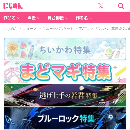
に
じ
め
ん
作品名
声優
舞台俳優
作者名
にじめん
>
ニュース
>
フルーツバスケット
> TVアニメ『フルバ』草摩綾女