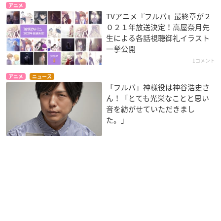
アニメ
TVアニメ『フルバ』最終章が２
０２１年放送決定！高屋奈月先
生による各話視聴御礼イラスト
一挙公開
1コメント
アニメ
ニュース
「フルバ」神様役は神谷浩史さ
ん！「とても光栄なことと思い
音を紡がせていただきまし
た。」