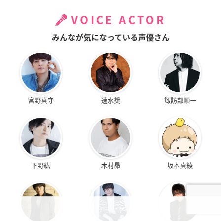
VOICE ACTOR
みんなが気になっている声優さん
宮野真守
速水奨
諏訪部順一
下野紘
木村昴
坂本真綾