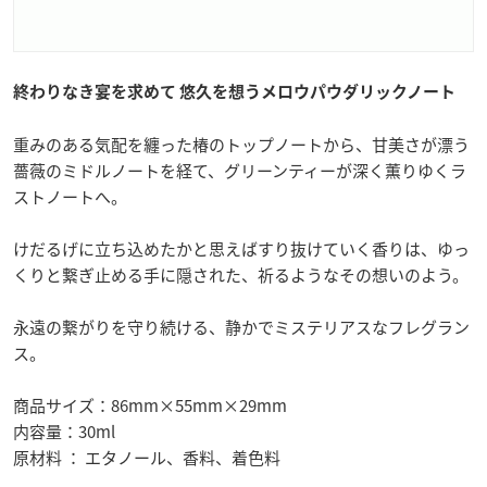
終わりなき宴を求めて 悠久を想うメロウパウダリックノート
重みのある気配を纏った椿のトップノートから、甘美さが漂う
薔薇のミドルノートを経て、グリーンティーが深く薫りゆくラ
ストノートへ。
けだるげに立ち込めたかと思えばすり抜けていく香りは、ゆっ
くりと繋ぎ止める手に隠された、祈るようなその想いのよう。
永遠の繋がりを守り続ける、静かでミステリアスなフレグラン
ス。
商品サイズ：86mm×55mm×29mm
内容量：30ml
原材料 ： エタノール、香料、着色料