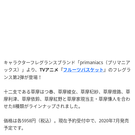
キャラクターフレグランスブランド「primaniacs（プリマニア
ックス）」より、
のフレグラ
TVアニメ『
フルーツバスケット
』
ンス第2弾が登場！
十二支である草摩はつ春、草摩綾女、草摩杞紗、草摩燈路、草
摩利津、草摩依鈴、草摩紅野と草摩家現当主・草摩慊人を合わ
せた8種類がラインナップされました。
価格は各5958円（税込）。現在予約受付中で、2020年7月発売
予定です。