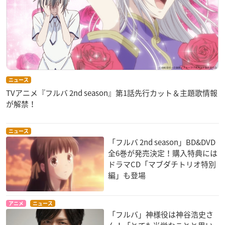
ニュース
TVアニメ『フルバ 2nd season』第1話先行カット＆主題歌情報
が解禁！
ニュース
「フルバ 2nd season」BD&DVD
全6巻が発売決定！購入特典には
ドラマCD「マブダチトリオ特別
編」も登場
アニメ
ニュース
「フルバ」神様役は神谷浩史さ