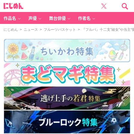
に
じ
め
ん
作品名
声優
舞台俳優
作者名
にじめん
>
ニュース
>
フルーツバスケット
> 『フルバ』十二支“綾女”や当主