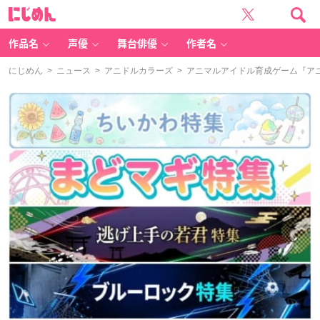
に
じ
め
ん
作品名
声優
舞台俳優
作者名
にじめん
>
ニュース
>
アニドルカラーズ
> アニマルアイドル育成ゲーム『アニ