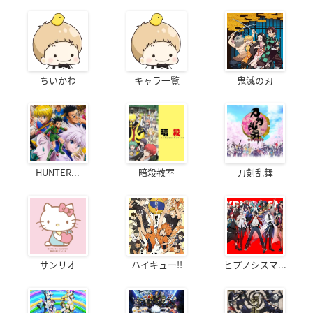
ちいかわ
キャラ一覧
鬼滅の刃
HUNTER...
暗殺教室
刀剣乱舞
サンリオ
ハイキュー!!
ヒプノシスマ...