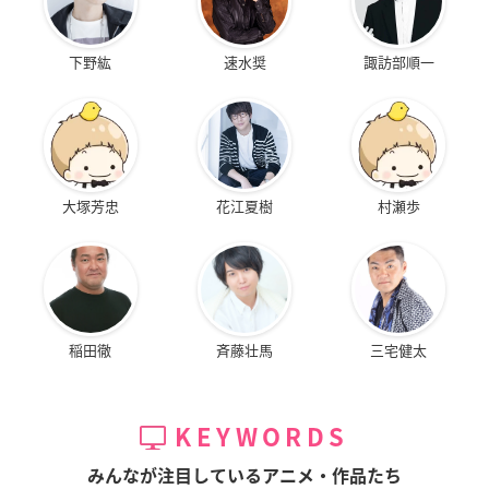
下野紘
速水奨
諏訪部順一
大塚芳忠
花江夏樹
村瀬歩
稲田徹
斉藤壮馬
三宅健太
KEYWORDS
みんなが注目しているアニメ・作品たち