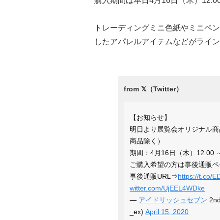
購入期間は本日4月16日（木）12:00
トレーディングミニ色紙やミニペン
したアパレルアイテムなどがライン
【お知らせ】
明日より展覧会オリジナル商
商品除く）
期間：4月16日（木）12:00 ～
ご購入希望の方は事後通販ペ
事後通販URL⇒
https://t.co
witter.com/UjEEL4WDke
—
アイドリッシュセブン
2n
_ex)
April 15, 2020