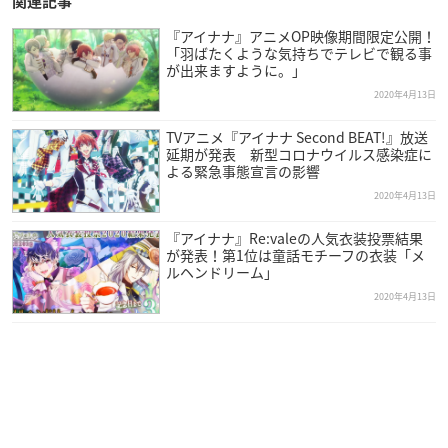
関連記事
『アイナナ』アニメOP映像期間限定公開！
「羽ばたくような気持ちでテレビで観る事
が出来ますように。」
2020年4月13日
TVアニメ『アイナナ Second BEAT!』放送
延期が発表 新型コロナウイルス感染症に
よる緊急事態宣言の影響
2020年4月13日
『アイナナ』Re:valeの人気衣装投票結果
が発表！第1位は童話モチーフの衣装「メ
ルヘンドリーム」
2020年4月13日