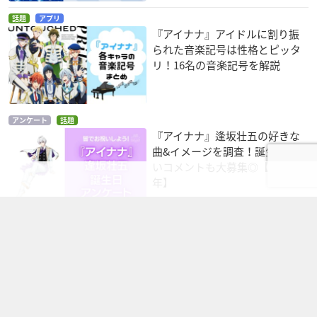
話題
アプリ
『アイナナ』アイドルに割り振
られた音楽記号は性格とピッタ
リ！16名の音楽記号を解説
アンケート
話題
『アイナナ』逢坂壮五の好きな
曲&イメージを調査！誕生日お祝
いコメントも大募集◎【2025
年】
15コメント
そーちゃん！！！あなたの全てが大好きです IDOLiSH7もMEZZO"もず
っと大好きで…