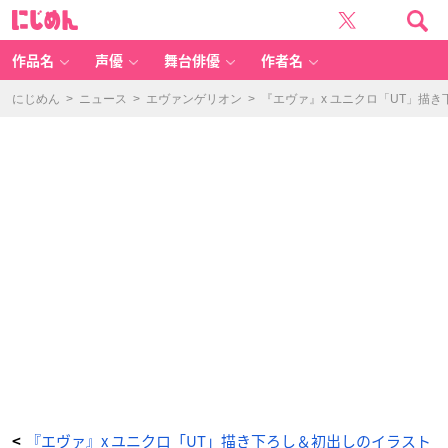
『エ
に
ヴ
じ
ァ』
め
x
ん
ユ
ニ
作品名
声優
舞台俳優
作者名
ク
ロ
「U
T」
にじめん
>
ニュース
>
エヴァンゲリオン
>
『エヴァ』x ユニクロ「UT」描
描
き
下
ろ
し
＆
初
出
し
の
イ
ラ
ス
ト
を
使
用
し
た
T
シ
ャ
ツ
販
売
決
定！
_
1
6
番
目
の
画
『エヴァ』x ユニクロ「UT」描き下ろし＆初出しのイラスト
<
像