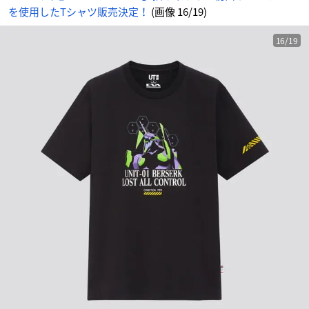
-
を使用したTシャツ販売決定！
(画像 16/19)
ア
ニ
メ
情
報
16/19
サ
イ
ト
に
じ
め
ん