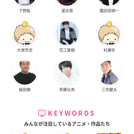
下野紘
速水奨
諏訪部順一
大塚芳忠
花江夏樹
村瀬歩
稲田徹
斉藤壮馬
三宅健太
KEYWORDS
みんなが注目しているアニメ・作品たち