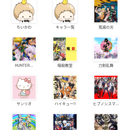
ちいかわ
キャラ一覧
鬼滅の刃
HUNTER...
暗殺教室
刀剣乱舞
サンリオ
ハイキュー!!
ヒプノシスマ...