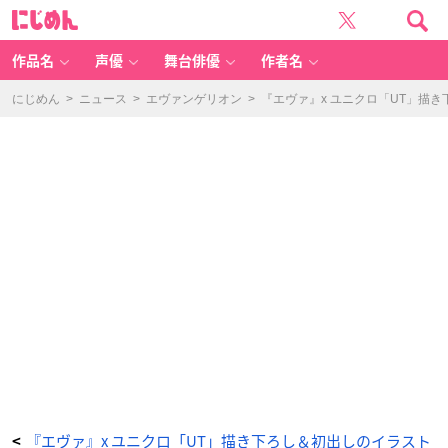
『エ
に
ヴ
じ
ァ』
め
x
ん
ユ
ニ
作品名
声優
舞台俳優
作者名
ク
ロ
「U
T」
にじめん
>
ニュース
>
エヴァンゲリオン
>
『エヴァ』x ユニクロ「UT」描
描
き
下
ろ
し
＆
初
出
し
の
イ
ラ
ス
ト
を
使
用
し
た
T
シ
ャ
ツ
販
売
決
定！
_
1
番
目
の
画
像
『エヴァ』x ユニクロ「UT」描き下ろし＆初出しのイラスト
<
-