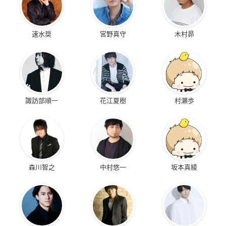
速水奨
宮野真守
木村昴
諏訪部順一
花江夏樹
村瀬歩
森川智之
中村悠一
坂本真綾