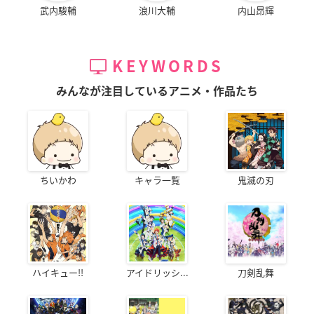
武内駿輔
浪川大輔
内山昂輝
KEYWORDS
みんなが注目しているアニメ・作品たち
ちいかわ
キャラ一覧
鬼滅の刃
ハイキュー!!
アイドリッシ...
刀剣乱舞