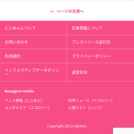
ページの先頭へ
にじめんについて
記事掲載について
お問い合わせ
プレスリリース送付先
利用規約
プライバシーポリシー
インフォマティブデータポリシ
運営会社
ー
kusuguru
media
アニメ情報［にじめん］
科学ニュース［ナゾロジー］
メンタルケア［ココロジー］
心理テスト［シンリ］
Copyright 2013 nijimen.