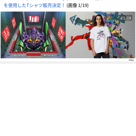
ア
を使用したTシャツ販売決定！
(画像 1/19)
ニ
メ
情
報
サ
1/19
イ
ト
に
じ
め
ん