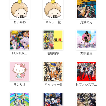
ちいかわ
キャラ一覧
鬼滅の刃
HUNTER...
暗殺教室
刀剣乱舞
サンリオ
ハイキュー!!
ヒプノシスマ...