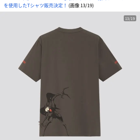
-
を使用したTシャツ販売決定！
(画像 13/19)
ア
ニ
メ
情
報
13/19
サ
イ
ト
に
じ
め
ん