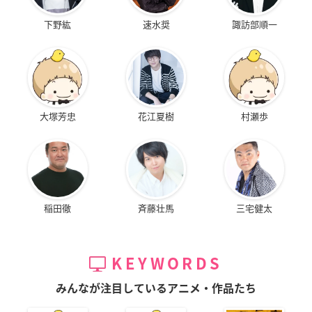
下野紘
速水奨
諏訪部順一
大塚芳忠
花江夏樹
村瀬歩
稲田徹
斉藤壮馬
三宅健太
KEYWORDS
みんなが注目しているアニメ・作品たち