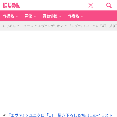
『エ
に
ヴ
じ
ァ』
め
x
ん
ユ
ニ
作品名
声優
舞台俳優
作者名
ク
ロ
「U
T」
にじめん
>
ニュース
>
エヴァンゲリオン
>
『エヴァ』x ユニクロ「UT」描
描
き
下
ろ
し
＆
初
出
し
の
イ
ラ
ス
ト
を
使
用
し
た
T
シ
ャ
ツ
販
売
決
定！
_
1
3
番
目
の
画
『エヴァ』x ユニクロ「UT」描き下ろし＆初出しのイラスト
<
像